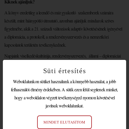
Kiknek ajánljuk?
A könyv eredetileg a leendő és már gyakorló szakemberek számára
készült, mint hiánypótló útmutató, azonban ajánljuk mindazok szíves
figyelmébe, akik a 21. századi változások adaptív követésésének igényével
a diplomácia, a protokoll, a rendezvényszervezés és a nemzetközi
kapcsolatok területén tevékenykednek.
Napjaink viselkedéskultúrája, rendezvényszervezés, állami – diplomáciai
protokoll, tárgyalások, vendéglátás, biztonság, tolmácsolási fajták, a
Süti értesítés
tolmács-megbízó relációja, online konferenciák, digitális diplomácia,
maszk-diplomácia, egészségügyi protokoll,
Weboldalunkon sütiket használunk a könnyebb használat, a jobb
hashtagdiplomácia, zooplomacy, a szakmai hitelesség offline/online térben
felhasználói élmény érdekében. A sütik ezen felül segítenek minket,
– olyan kvintesszenciális ismeretek, amelyeket a jelen kor tolmács-
hogy a weboldalon végzett tevékenységed nyomon követésével
és protokollszakembereinek tudni illik.
javítsuk weboldalunkat.
Nyelvi / szakmai lektorok:
MINDET ELUTASÍTOM
Prof. dr. Nanovfszky György, nagykövet, tolmács, NPRSZ alapító tag