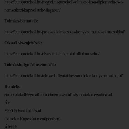
https://europrotokoll.hu/
megjelent-protokoll-
tolmacsolas-a-diplomacia-es-a-
nemzetkozi-kapcsolatok-
vilagaban/
Tolmács-bemutató:
https://europrotokoll.hu/
protokolltolmacsolas-
konyvbemutato-tolmacsokkal/
Olvasói visszajelzések:
https://europrotokoll.hu/
olvasoink-
irtakprotokolltolmacsolas/
Tolmácshallgatói beszámolók:
https://europrotokoll.hu/
tolmacshallgatoi-beszamolok-a-
konyvbemutatorol/
Rendelés
:
europrotokoll@gmail.com
címen a számlázási adatok megadásával.
Ár
:
5900 Ft banki utalással
(adatok a Kapcsolat menüpontban)
Átvétel
: