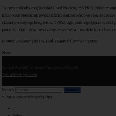
Az együttműködési megállapodást Hossó Nikoletta, az NPRSZ elnöke, valamint 
kölcsönösen biztosítanak egymás számára szakmai előadókat a saját és a közö
oktatási tevékenység elősegítése, az NPRSZ tagjai által megvalósított, valódi
protokoll, a diplomácia, a rendezvényszervezés és a nemzetközi kapcsolatok ter
(
Forrás:
www.orientpress.hu,
Fotó:
Budapesti Corvinus Egyetem
)
Share:
Európai Protokoll- és Rendezvényszervező Központ
Adatvédelmi tájékoztató
Keresés:
* Type a keyword then press Enter
f
Rólunk