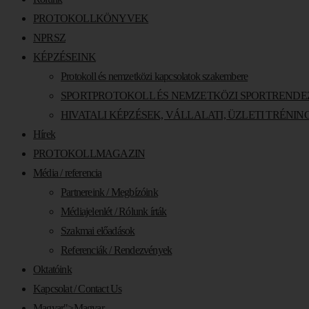
PROTOKOLLKÖNYVEK
NPRSZ
KÉPZÉSEINK
Protokoll és nemzetközi kapcsolatok szakembere
SPORTPROTOKOLL ÉS NEMZETKÖZI SPORTREND
HIVATALI KÉPZÉSEK, VÁLLALATI, ÜZLETI TRÉN
Hírek
PROTOKOLLMAGAZIN
Média / referencia
Partnereink / Megbízóink
Médiajelenlét / Rólunk írták
Szakmai előadások
Referenciák / Rendezvények
Oktatóink
Kapcsolat / Contact Us
Magyar
">
Magyar