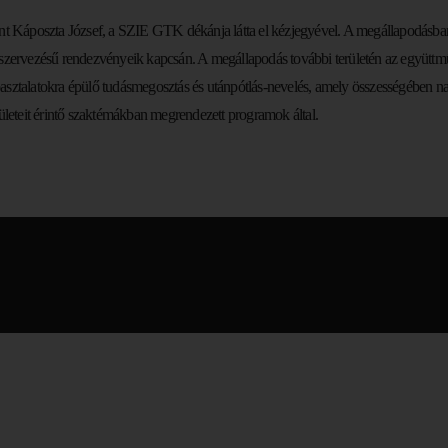
Káposzta József, a SZIE GTK dékánja látta el kézjegyével. A megállapodásban 
s szervezésű rendezvényeik kapcsán. A megállapodás további területén az együ
 tapasztalatokra épülő tudásmegosztás és utánpótlás-nevelés, amely összességéb
ületeit érintő szaktémákban megrendezett programok által.