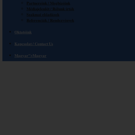
Partnereink / Megbízóink
Médiajelenlét / Rólunk írták
Szakmai előadások
Referenciák / Rendezvények
Oktatóink
Kapcsolat / Contact Us
Magyar
">
Magyar
Sikeres volt az első Di