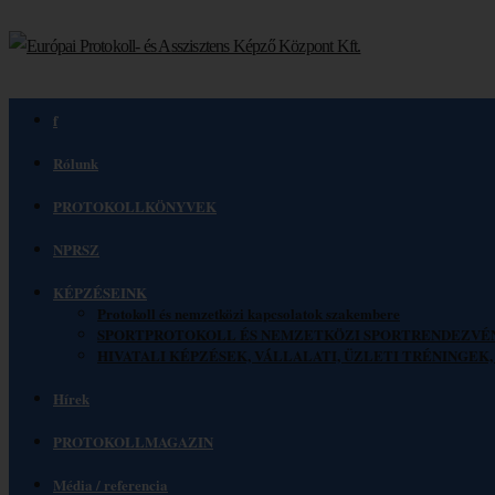
f
Rólunk
PROTOKOLLKÖNYVEK
NPRSZ
KÉPZÉSEINK
Protokoll és nemzetközi kapcsolatok szakembere
SPORTPROTOKOLL ÉS NEMZETKÖZI SPORTRENDEZVÉ
HIVATALI KÉPZÉSEK, VÁLLALATI, ÜZLETI TRÉNINGE
Hírek
PROTOKOLLMAGAZIN
Média / referencia