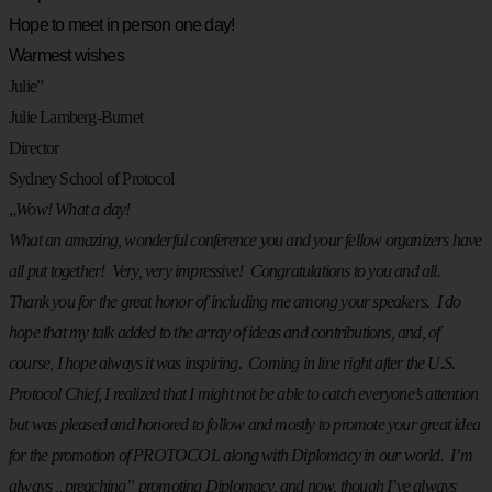
Hope to meet in person one day!
Warmest wishes
Julie”
Julie Lamberg-Burnet
Director
Sydney School of Protocol
„
Wow! What a day!
What an amazing, wonderful conference you and your fellow organizers have
all put together! Very, very impressive! Congratulations to you and all.
Thank you for the great honor of including me among your speakers. I do
hope that my talk added to the array of ideas and contributions, and, of
course, I hope always it was inspiring. Coming in line right after the U.S.
Protocol Chief, I realized that I might not be able to catch everyone’s attention
but was pleased and honored to follow and mostly to promote your great idea
for the promotion of PROTOCOL along with Diplomacy in our world. I’m
always „preaching” promoting Diplomacy, and now, though I’ve always