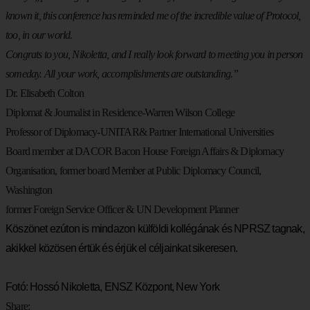
known it, this conference has reminded me of the incredible value of Protocol,
too, in our world.
Congrats to you, Nikoletta, and I really look forward to meeting you in person
someday. All your work, accomplishments are outstanding.”
Dr. Elisabeth Colton
Diplomat & Journalist in Residence-Warren Wilson College
Professor of Diplomacy-UNITAR& Partner International Universities
Board member at DACOR Bacon House Foreign Affairs & Diplomacy
Organisation, former board Member at Public Diplomacy Council,
Washington
former Foreign Service Officer & UN Development Planner
Köszönet ezúton is mindazon külföldi kollégának és NPRSZ tagnak,
akikkel közösen értük és érjük el céljainkat sikeresen.
Fotó:
Hossó
Nikoletta, ENSZ Központ, New York
Share: