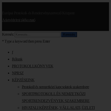
Európai Protokoll- és Rendezvényszervező Központ
Adatvédelmi tájékoztató
Keresés:
* Type a keyword then press Enter
f
Rólunk
PROTOKOLLKÖNYVEK
NPRSZ
KÉPZÉSEINK
Protokoll és nemzetközi kapcsolatok szakembere
SPORTPROTOKOLL ÉS NEMZETKÖZI
SPORTRENDEZVÉNYEK SZAKEMBERE
HIVATALI KÉPZÉSEK, VÁLLALATI, ÜZLETI