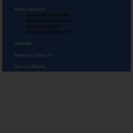
Média / referencia
Partnereink / Megbízóink
Médiajelenlét / Rólunk írták
Szakmai előadások
Referenciák / Rendezvények
Oktatóink
Kapcsolat / Contact Us
Magyar
">
Magyar
WORLD PROTOCOL
MATTERS 2023