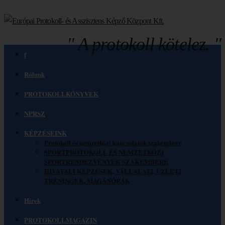
" A protokoll kötelez. "
f
Rólunk
PROTOKOLLKÖNYVEK
NPRSZ
KÉPZÉSEINK
Protokoll és nemzetközi kapcsolatok szakembere
SPORTPROTOKOLL ÉS NEMZETKÖZI
SPORTRENDEZVÉNYEK SZAKEMBERE
HIVATALI KÉPZÉSEK, VÁLLALATI, ÜZLETI
TRÉNINGEK, MAGÁNÓRÁK
Hírek
PROTOKOLLMAGAZIN