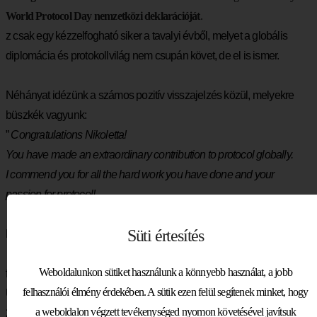
World Protocol Day nemzetközi deklarációját
.
z csak egy kézzelfogható siker a tavalyi évből, melyet a globális
diplomácia és protokollvilág nem csupán követ, de el is ismer.
Néhányat idézünk a számos pozitív visszajelzés közül, melyekre
büszkék vagyunk:
”
Congratulations Nikoletta!
You have made an extraordinary contribution to protocol globally.
I commend you for all the hard work you have done and your
passion for protocol!
„
Süti értesítés
Phillipa Dianne Lawrence
Weboldalunkon sütiket használunk a könnyebb használat, a jobb
former Chief of Protocol
felhasználói élmény érdekében. A sütik ezen felül segítenek minket, hogy
United Nations, Vienna
a weboldalon végzett tevékenységed nyomon követésével javítsuk
26 Feb 2023