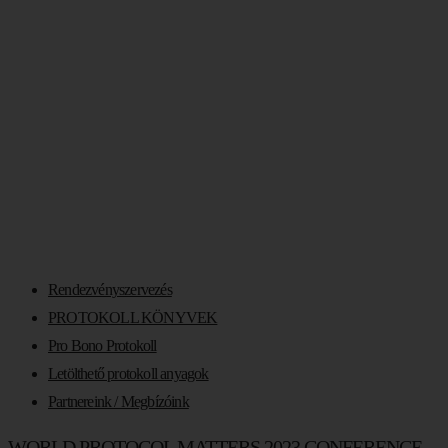
CONFERENCE –
NEMZETKÖZI
KONFERENCIA,
ELISMERÉSEK
Rendezvényszervezés
PROTOKOLL KÖNYVEK
Pro Bono Protokoll
Letölthető protokoll anyagok
Partnereink / Megbízóink
WORLD PROTOCOL MATTERS 2023 CONFERENCE –