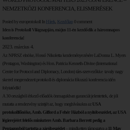
NEMZETKÖZI KONFERENCIA, ELISMERÉSEK
Posted by europrotokoll
In
Hírek
,
Kezdőlap
0 comment
Iden is Protokoll Világnapján, május 11-én kezdődik a háromnapos
konferencia!
2023. március 4.
Az NPRSZ elnöke,
Hossó
Nikoletta kezdeményezésére LaDonna L. Myers
(Pentagon, Washington) és Hon. Patricia Kenneth-Divine (International
Centre for Protocol and Diplomacy, London) társ-szervezőkke tavaly nagy
skerrel megrendezett protokoll és diplomácia fókuszú konferencia idén
folytatódik!
A 30 országból érkező előadók önmagukban garanciát jelentettek, de jól
mutatta a rendezvény szintjét az, hogy meghívásukra az
USA
protokollfőnöke, Amb. Gifford a Fehér Házból a nyitóbeszédet, az USA
légierejéért felelős minisztere Amb. Barbara Berrett pedig a
Pentagonból tartotta a záróbeszédet
– mindketten támogatva a
11 May