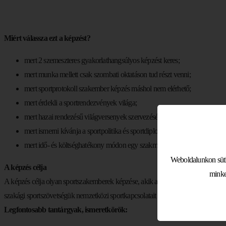
Miért válassza ezt a képzést?
mert 2 szemeszteres gyakorlathangsúlyos képzést keres;
mert munka mellett csak szombati oktatáson tud részt venni;
mert sportprotokoll szakember képzés máshol nem elérhető;
mert érdekli a sportrendezvények világa;
mert hazai rendezésű világversenyek szervezésében kíván elhelyezkedni
mert ismerni kívánja a sportpolitika és sportdiplomácia világát;
mert idő- és költséghatékony módon egy szakmai ismeretekre fókuszáló k
Weboldalunkon sütik
A képzés célja
minke
A képzés célja olyan sportszakemberek képzése, akik a legfontosabb hazai és nem
szakági sportszövetségük nemzetközi sportkapcsolatait mind az állami és a versen
Legfontosabb tantárgyak, ismeretkörök: