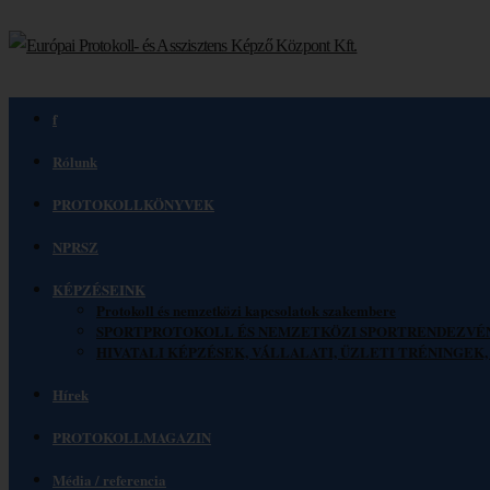
f
Rólunk
PROTOKOLLKÖNYVEK
NPRSZ
KÉPZÉSEINK
Protokoll és nemzetközi kapcsolatok szakembere
SPORTPROTOKOLL ÉS NEMZETKÖZI SPORTRENDEZVÉ
HIVATALI KÉPZÉSEK, VÁLLALATI, ÜZLETI TRÉNINGE
Hírek
PROTOKOLLMAGAZIN
Média / referencia