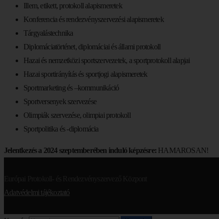
Illem, etikett, protokoll alapismeretek
Konferencia és rendezvényszervezési alapismeretek
Tárgyalástechnika
Diplomáciatörténet, diplomáciai és állami protokoll
Hazai és nemzetközi sportszervezetek, a sportprotokoll alapjai
Hazai sportirányítás és sportjogi alapismeretek
Sportmarketing és –kommunikáció
Sportversenyek szervezése
Olimpiák szervezése, olimpiai protokoll
Sportpolitika és -diplomácia
Jelentkezés a 2024 szeptemberében induló képzésre:
HAMAROSAN!
Európai Protokoll- és Rendezvényszervező Központ
Adatvédelmi tájékoztató