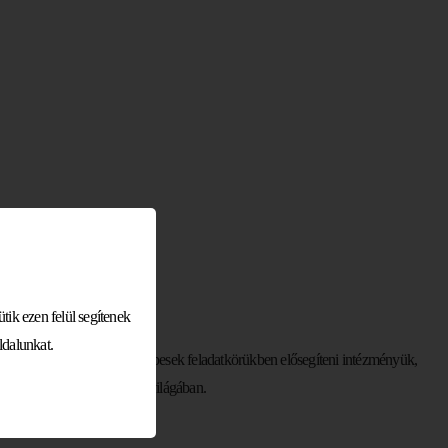
ik ezen felül segítenek
dalunkat.
rotokoll előírásait ismerve képesek feladatkörükben elősegíteni intézményük,
jelentenek a sportszervezés világában.