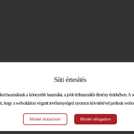
;
Süti értesítés
urzust szeretne elvégezni.
et használunk a könnyebb használat, a jobb felhasználói élmény érdekében. A süt
t, hogy a weboldalon végzett tevékenységed nyomon követésével javítsuk webol
zetközi sportpolitikai, gazdasági, sportjogi ismereteik birtokában a klasszikus p
yszférában, így jól képzett, gyakorlati tudás birtokában álló szakmai utánpótlást 
Mindet elutasítom
Mindet elfogadom