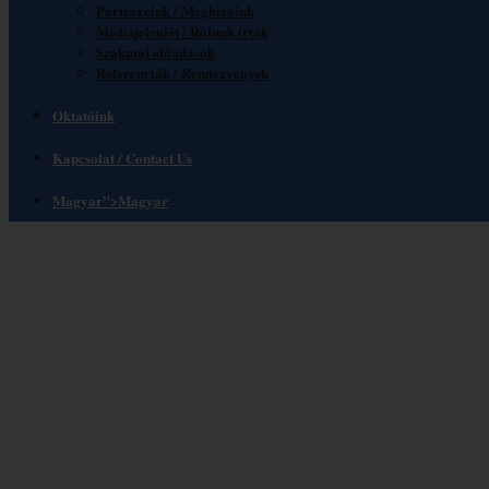
Partnereink / Megbízóink
Médiajelenlét / Rólunk írták
Szakmai előadások
Referenciák / Rendezvények
Oktatóink
Kapcsolat / Contact Us
Magyar
">
Magyar
SPORTPROTOKOLL ÉS 
SZAKEMBERE