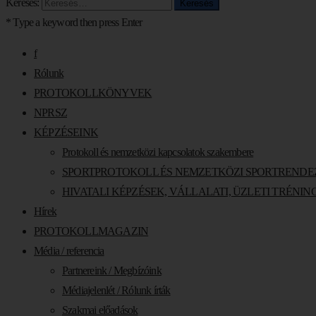
Keresés:
* Type a keyword then press Enter
f
Rólunk
PROTOKOLLKÖNYVEK
NPRSZ
KÉPZÉSEINK
Protokoll és nemzetközi kapcsolatok szakembere
SPORTPROTOKOLL ÉS NEMZETKÖZI SPORTREND
HIVATALI KÉPZÉSEK, VÁLLALATI, ÜZLETI TRÉN
Hírek
PROTOKOLLMAGAZIN
Média / referencia
Partnereink / Megbízóink
Médiajelenlét / Rólunk írták
Szakmai előadások