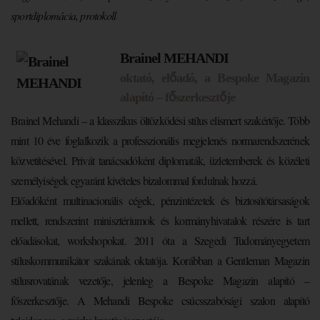
sportdiplomácia, protokoll
Brainel MEHANDI
oktató, előadó, a Bespoke Magazin
alapító – főszerkesztője
Brainel Mehandi – a klasszikus öltözködési stílus elismert szakértője. Több
mint 10 éve foglalkozik a professzionális megjelenés normarendszerének
közvetítésével. Privát tanácsadóként diplomaták, üzletemberek és közéleti
személyiségek egyaránt kivételes bizalommal fordulnak hozzá.
Előadóként multinacionális cégek, pénzintézetek és biztosítótársaságok
mellett, rendszerint minisztériumok és kormányhivatalok részére is tart
előadásokat, workshopokat. 2011 óta a Szegedi Tudományegyetem
stíluskommunikátor szakának oktatója. Korábban a Gentleman Magazin
stílusrovatának vezetője, jelenleg a Bespoke Magazin alapító –
főszerkesztője. A Mehandi Bespoke csúcsszabósági szalon alapító