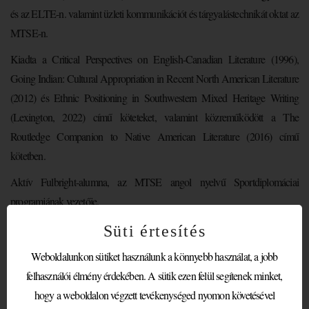
és az ELTE-n. valamint üzleti kommunikációt és tárgyalástechnikát oktat az
MTSE-n.
Kiadta a Critical Perspectives on English-Canadian Literature (1996),
Going Indian: Cultural Appropriation in Recent North American Literature
(2012) és Ethnic Positioning in Southwestern Mixed Heritage Writing
(Lexington, 2022) című köteteket, valamint közreműködött a The
Routledge Companion to Native American Literature (2016) című
kötetben.
Aktív Fulbright-alumna, az MTSE angol nyelvű Sportdiplomáciai
programjának vezetője.
Oktatási szakterületek:
Süti értesítés
üzleti kommunikáció, tárgyalástechnika, nemzetközi kapcsolatok, amerikai
Weboldalunkon sütiket használunk a könnyebb használat, a jobb
és kanadai kultúrtudomány, angol szaknyelv, coaching, menedzsment
felhasználói élmény érdekében. A sütik ezen felül segítenek minket,
hogy a weboldalon végzett tevékenységed nyomon követésével