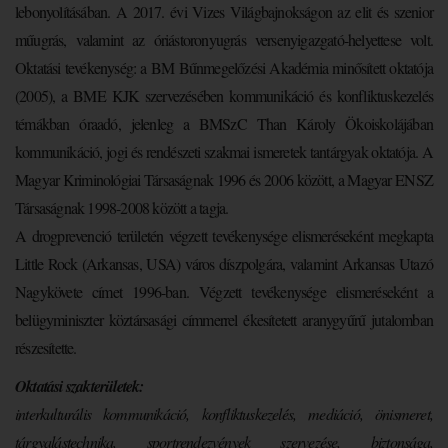
lebonyolításában. A 2017. évi Vizes Világbajnokságon az elit és szenior
műugrás, valamint az óriástoronyugrás versenyigazgató-helyettese volt.
Oktatási tevékenység: a BM Bűnmegelőzési Akadémia minősített oktatója
(2005), a BME KJK szervezésében kommunikáció és konfliktuskezelés
témákban óraadó, jelenleg a BMSzC Than Károly Ökoiskolájában
kommunikáció, jogi és rendészeti szakmai ismeretek tantárgyak oktatója. A
Magyar Kriminológiai Társaságnak 1996 és 2006 között, a Magyar ENSZ
Társaságnak 1998-2008 között a tagja.
A drogprevenció területén végzett tevékenysége elismeréseként megkapta
Little Rock (Arkansas, USA) város díszpolgára, valamint Arkansas Utazó
Nagykövete címet 1996-ban. Végzett tevékenysége elismeréseként a
belügyminiszter köztársasági címmerrel ékesítetett aranygyűrű jutalomban
részesítette.
Oktatási szakterületek:
interkulturális kommunikáció, konfliktuskezelés, mediáció, önismeret,
tárgyalástechnika, sportrendezvények szervezése, biztonsága,