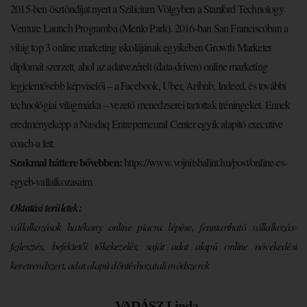
2015-ben ösztöndíjat nyert a Szilícium Völgyben a Stanford Technology
Venture Launch Programba (Menlo Park). 2016-ban San Franciscóban a
világ top 3 online marketing iskolájának egyikében Growth Marketer
diplomát szerzett, ahol az adatvezérelt (data-driven) online marketing
legjelentősebb képviselői – a Facebook, Uber, Aribnb, Indeed, és további
technológiai világmárka – vezető menedzserei tartottak tréningeket. Ennek
eredményeképp a Nasdaq Entreperneural Center egyik alapító executive
coach-a lett.
Szakmai háttere bővebben:
https://www.vojnitsbalint.hu/post/online-es-
egyeb-vallalkozasaim
Oktatási területek:
vállalkozások hatékony online piacra lépése, fenntartható vállalkozás-
fejlesztés, befektetői tőkekezelés, saját adat alapú online növekedési
keretrendszert, adat alapú döntéshozatali módszerek
VADÁSZ Linda