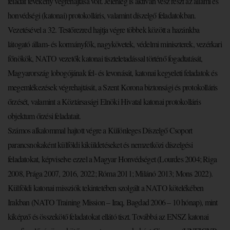
feladat tevékeny végrehajtása volt. Jelenleg is aktívan vesz részt az állami és
honvédségi (katonai) protokolláris, valamint díszelgő feladatokban.
Vezetésével a 32. Testőrezred hajtja végre többek között a hazánkba
látogató állam- és kormányfők, nagykövetek, védelmi miniszterek, vezérkari
főnökök, NATO vezetők katonai tiszteletadással történő fogadtatását,
Magyarország lobogójának fel- és levonását, katonai kegyeleti feladatok és
megemlékezések végrehajtását, a Szent Korona biztonsági és protokolláris
őrzését, valamint a Köztársasági Elnöki Hivatal katonai protokolláris
objektum őrzési feladatait.
Számos alkalommal hajtott végre a Különleges Díszelgő Csoport
parancsnokaként külföldi kiküldetéseket és nemzetközi díszelgési
feladatokat, képviselve ezzel a Magyar Honvédséget (Lourdes 2004; Riga
2008, Prága 2007, 2016, 2022; Róma 2011; Milánó 2013; Mons 2022).
Külföldi katonai missziók tekintetében szolgált a NATO kötelékében
Irakban (NATO Training Mission – Iraq, Bagdad 2006 – 10 hónap), mint
kiképző és összekötő feladatokat ellátó tiszt. Továbbá az ENSZ katonai