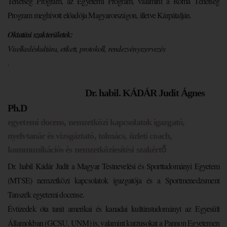
Tehetség Program, az Egyetemi Program, valamint a Roma Tehetség
Program meghívott előadója Magyarországon, illetve Kárpátalján.
Oktatási szakterületek:
Viselkedéskultúra, etikett, protokoll, rendezvényszervezés
.
Dr. habil. KÁDÁR Judit Ágnes
Ph.D
egyetemi docens, nemzetközi kapcsolatok igazgató,
nyelvtanár és vizsgáztató, tolmács, üzleti coach,
kommunikációs és nemzetköziesítési szakértő
Dr. habil Kádár Judit a Magyar Testnevelési és Sporttudományi Egyetem
(MTSE) nemzetközi kapcsolatok igazgatója és a Sportmenedzsment
Tanszék egyetemi docense.
Évtizedek óta tanít amerikai és kanadai kultúratudományt az Egyesült
Államokban (GCSU, UNM) is, valamint kurzusokat a Pannon Egyetemen