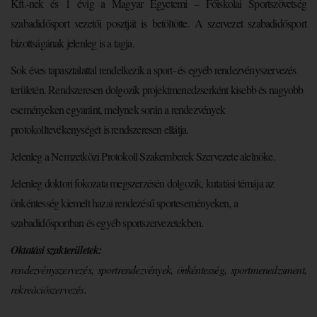
Kft.-nek és 1 évig a Magyar Egyetemi – Főiskolai Sportszövetség
szabadidősport vezetői posztját is betöltötte. A szervezet szabadidősport
bizottságának jelenleg is a tagja.
Sok éves tapasztalattal rendelkezik a sport- és egyéb rendezvényszervezés
területén. Rendszeresen dolgozik projektmenedzserként kisebb és nagyobb
eseményeken egyaránt, melynek során a rendezvények
protokolltevékenységét is rendszeresen ellátja.
Jelenleg a Nemzetközi Protokoll Szakemberek Szervezete alelnöke.
Jelenleg doktori fokozata megszerzésén dolgozik, kutatási témája az
önkéntesség kiemelt hazai rendezésű sporteseményeken, a
szabadidősportban és egyéb sportszervezetekben.
Oktatási szakterületek:
rendezvényszervezés, sportrendezvények, önkéntesség, sportmenedzsment,
rekreációszervezés.