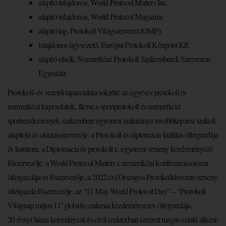
alapító tulajdonos, World Protocol Matters Inc.
alapító tulajdonos, World Protocol Magazine
alapító tag, Protokoll Világszervezet (OMP)
tulajdonos ügyvezető, Európai Protokoll Központ Kft.
alapító elnök, Nemzetközi Protokoll Szakemberek Szervezete
Egyesület
Protokoll- és vezetői tapasztalata sokrétű: az egyéves protokoll és
nemzetközi kapcsolatok, illetve a sportprotokoll és nemzetközi
sportrendezvények szakembere egyetemi szakirányú továbbképzési szakok
alapítója és oktatásszervezője, a Protokoll és diplomácia kiállítás ötletgazdája
és kurátora, a Diplomácia és protokoll c. egyetemi verseny kezdeményező
főszervezője, a World Protocol Matters c nemzetközi konferenciasorozat
ötletgazdája és főszervezője, a 2022.évi Országos Protokolldesszert-verseny
ötletgazda főszervezője, az “11 May World Protocol Day” – “Protokoll
Világnap május 11”globális szakmai kezdeményezés ötletgazdája.
20 évnyi hazai kormányzati és civil szektorban szerzett magas szintű állami-