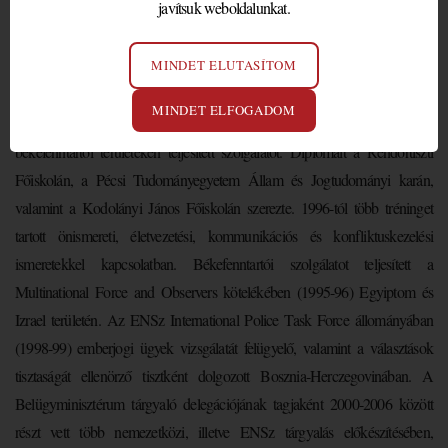
javítsuk weboldalunkat.
dr. KORMOS János
tanár, tréner
MINDET ELUTASÍTOM
1984-2007 között a Belügyminisztérum, illetve a Budapesti és az Országos
MINDET ELFOGADOM
Rendőrfőkapitányság állományában bűnügyi, bűnmegelőzési, illetve
békefenntartói területeken teljesített szolgálatot. Diplomáit a Rendőrtiszti
Főiskolán, a Pécsi Tudományegyetem Állam és Jogtudományi karán,
valamint a Kodolányi János Főiskolán szerezte. 1996-tól több tréninget
tartott önismereti, életvezetési, kommunikációs és konfliktuskezelési
ismeretekkel kapcsolatban. Békefenntartói szolgálatot teljesített a
Multinational Force and Observers kötelékében (1995-96) Egyiptom és
Izrael területén. Az ENSz International Police Task Force állományában
(1998-99) emberjogi ügyek vizsgálatát felügyelő, valamint a választások
tisztaságát ellenörző tisztként dolgozott Bosznia-Herczegovinában. A
Belügyminisztérum tárgyaló delegációjának tagjaként 2000-2006 között
részt vett több nemezetközi, illetve ENSz tárgyalás előkészítésében,