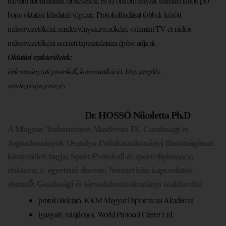
hatvani állomásának előkészítési, és az önkormányzat számára tartott pro
bono oktatási feladatait végezte. Protokolltudását többek között
műsorvezetőként, rendezvényszervezőként, valamint TV és rádiós
műsorvezetőként szerzett tapasztalataira építve adja át.
Oktatási szakterületek
:
önkormányzati protokoll, kommunikáció, közszereplés,
rendezvényszervezés
Dr. HOSSÓ Nikoletta Ph.D
A Magyar Tudományos Akadémia IX. Gazdasági és
Jogtudományok Osztálya Politikatudományi Bizottságának
köztestületi tagja; Sport/Protokoll és sport/diplomácia
doktora; c. egyetemi docens; Nemzetközi kapcsolatok
elemző; Gazdasági és társadalomtudományi szakfordító
protokolloktató, KKM Magyar Diplomáciai Akadémia
igazgató, tulajdonos, World Protocol Center Ltd.