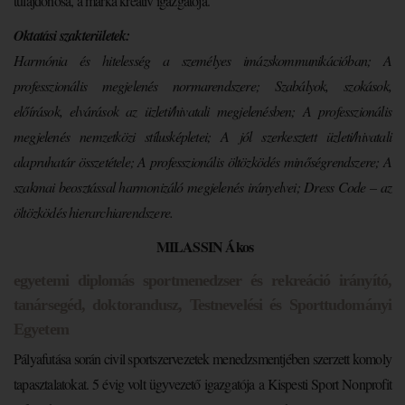
tulajdonosa, a márka kreatív igazgatója.
Oktatási szakterületek:
Harmónia és hitelesség a személyes imázskommunikációban; A
professzionális megjelenés normarendszere; Szabályok, szokások,
előírások, elvárások az üzleti/hivatali megjelenésben; A professzionális
megjelenés nemzetközi stílusképletei; A jól szerkesztett üzleti/hivatali
alapruhatár összetétele; A professzionális öltözködés minőségrendszere; A
szakmai beosztással harmonizáló megjelenés irányelvei; Dress Code – az
öltözködés hierarchiarendszere.
MILASSIN Ákos
egyetemi diplomás sportmenedzser és rekreáció irányító,
tanársegéd, doktorandusz, Testnevelési és Sporttudományi
Egyetem
Pályafutása során civil sportszervezetek menedzsmentjében szerzett komoly
tapasztalatokat. 5 évig volt ügyvezető igazgatója a Kispesti Sport Nonprofit