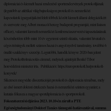
diplomáciai és kiemelt hazai rendezésű sportrendezvények protokolljának
(legutóbb az atlétikai világbajnokságon protokoll és nemzetközi
kapcsolatok igazgatójaként felelt többek között kiemelt állami delegációkért
és szervezte meg Albert monacói herceg budapesti programját, mint liaison
officer), valamint kiemelt nemzetközi konferenciaszervezési tapasztalatának
köszönhetően több mint 10 év egyetemi szintű oktatás, valamint hivatali és
céges tréningek mellett számos hazai és angol nyelvű tanulmány, továbbá 6
önálló szakkönyv szerzője. Legutóbbi, hatodik könyve 2020-ban jelent
meg Protokolltolmácsolás címmel, melynek ajánlóját Benkő Tibor
honvédelmi miniszter írta. Publikációi:
https://
europrotokoll.hu/protokoll-
konyvek/
Sikeresen megvédte disszertációját protokoll és diplomácia témában, mely
az első ismert doktori értekezés hazai és nemzetközi szinten egyaránt; a
kutatás fókusza a magyar sportdiplomácia és sportprotokoll.
Fokozatszerzési eljárása 2023. 10.10-én zárult a PTE
Egészségtudományi Doktori Tanács támogató határozatával, summa