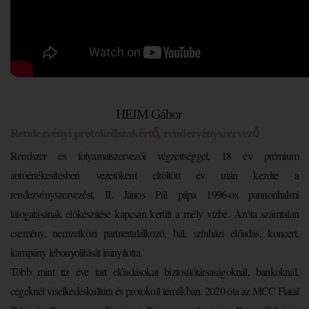
HEIM Gábor
Rendezvényi protokollszakértő, rendezvényszervező
Rendszer és folyamatszervezői végzettséggel, 18 év prémium
autóértékesítésben vezetőként eltöltött év után kezdte a
rendezvényszervezést. II. János Pál pápa 1996-os pannonhalmi
látogatásának előkészítése kapcsán került a mély vízbe. Azóta számtalan
esemény, nemzetközi partnertalálkozó, bál, színházi előadás, koncert,
kampány lebonyolítását irányította.
Több mint tíz éve tart előadásokat biztosítótársaságoknál, bankoknál,
cégeknél viselkedéskultúra és protokoll témákban. 2020 óta az MCC Fiatal