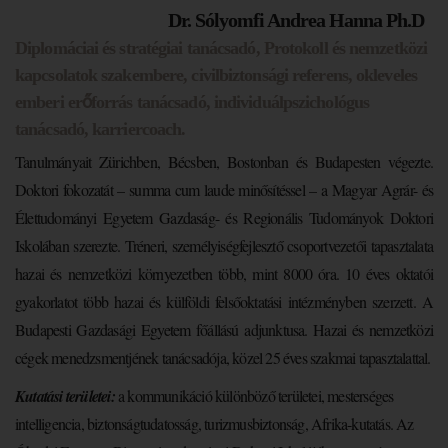
Dr. Sólyomfi Andrea Hanna Ph.D
Diplomáciai és stratégiai tanácsadó, Protokoll és nemzetközi
kapcsolatok szakembere, civilbiztonsági referens, okleveles
emberi erőforrás tanácsadó, individuálpszichológus
tanácsadó, karriercoach.
Tanulmányait Zürichben, Bécsben, Bostonban és Budapesten végezte.
Doktori fokozatát – summa cum laude minősítéssel – a Magyar Agrár- és
Élettudományi Egyetem Gazdaság- és Regionális Tudományok Doktori
Iskolában szerezte. Tréneri, személyiségfejlesztő csoportvezetői tapasztalata
hazai és nemzetközi környezetben több, mint 8000 óra. 10 éves oktatói
gyakorlatot több hazai és külföldi felsőoktatási intézményben szerzett. A
Budapesti Gazdasági Egyetem főállású adjunktusa. Hazai és nemzetközi
cégek menedzsmentjének tanácsadója, közel 25 éves szakmai tapasztalattal.
Kutatási területei:
a kommunikáció különböző területei, mesterséges
intelligencia, biztonságtudatosság, turizmusbiztonság, Afrika-kutatás. Az