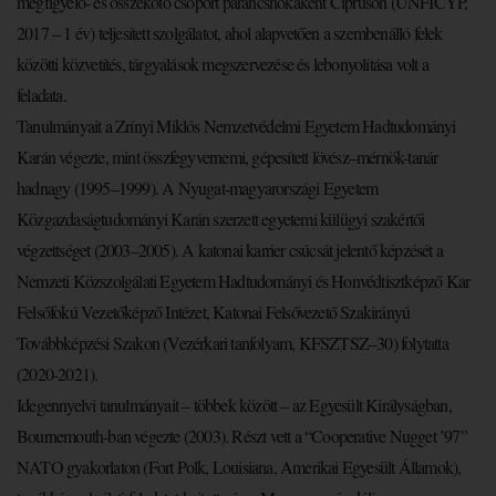
megfigyelő- és összekötő csoport parancsnokaként Cipruson (UNFICYP,
2017 – 1 év) teljesített szolgálatot, ahol alapvetően a szembenálló felek
közötti közvetítés, tárgyalások megszervezése és lebonyolítása volt a
feladata.
Tanulmányait a Zrínyi Miklós Nemzetvédelmi Egyetem Hadtudományi
Karán végezte, mint összfegyvernemi, gépesített lövész–mérnök-tanár
hadnagy (1995–1999). A Nyugat-magyarországi Egyetem
Közgazdaságtudományi Karán szerzett egyetemi külügyi szakértői
végzettséget (2003–2005). A katonai karrier csúcsát jelentő képzését a
Nemzeti Közszolgálati Egyetem Hadtudományi és Honvédtisztképző Kar
Felsőfokú Vezetőképző Intézet, Katonai Felsővezető Szakirányú
Továbbképzési Szakon (Vezérkari tanfolyam, KFSZTSZ‒30) folytatta
(2020-2021).
Idegennyelvi tanulmányait – többek között – az Egyesült Királyságban,
Bournemouth-ban végezte (2003). Részt vett a “Cooperative Nugget ’97”
NATO gyakorlaton (Fort Polk, Louisiana, Amerikai Egyesült Államok),