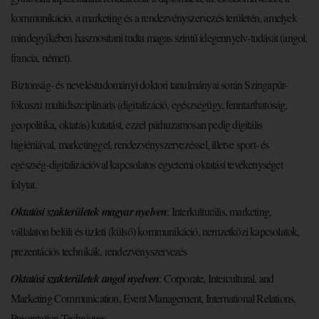
kommunikáció, a marketing és a rendezvényszervezés területén, amelyek
mindegyikében hasznosítani tudta magas szintű idegennyelv-tudását (angol,
francia, német).
Biztonság- és neveléstudományi doktori tanulmányai során Szingapúr-
fókuszú multidiszciplináris (digitalizáció, egészségügy, fenntarthatóság,
geopolitika, oktatás) kutatást, ezzel párhuzamosan pedig digitális
higiéniával, marketinggel, rendezvényszervezéssel, illetve sport- és
egészség-digitalizációval kapcsolatos egyetemi oktatási tevékenységet
folytat.
Oktatási szakterületek magyar nyelven
: Interkulturális, marketing,
vállalaton belüli és üzleti (külső) kommunikáció, nemzetközi kapcsolatok,
prezentációs technikák, rendezvényszervezés
Oktatási szakterületek angol nyelven
: Corporate, Intercultural, and
Marketing Communication, Event Management, International Relations,
Presentation Techniques