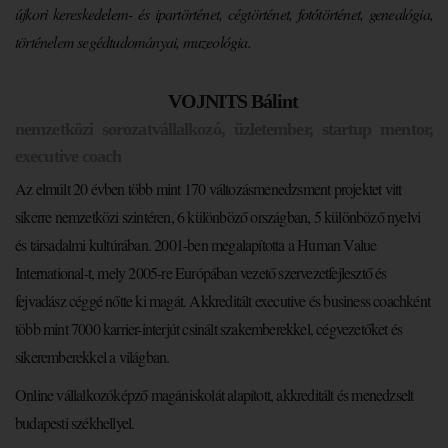
újkori kereskedelem- és ipartörténet, cégtörténet, fotótörténet, genealógia,
történelem segédtudományai, muzeológia.
VOJNITS Bálint
nemzetközi sorozatvállalkozó, üzletember, startup mentor,
executive coach
Az elmúlt 20 évben több mint 170 változásmenedzsment projektet vitt
sikerre nemzetközi szintéren, 6 különböző országban, 5 különböző nyelvi
és társadalmi kultúrában. 2001-ben megalapította a Human Value
International-t, mely 2005-re Európában vezető szervezetfejlesztő és
fejvadász céggé nőtte ki magát. Akkreditált executive és business coachként
több mint 7000 karrier-interjút csinált szakemberekkel, cégvezetőket és
sikeremberekkel a világban.
Online vállalkozóképző magániskolát alapított, akkreditált és menedzselt
budapesti székhellyel.