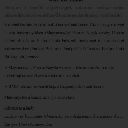
Tolmács és fordító végzettséggel, valamint európai uniós
akkreditációval rendelkező konferenciatolmács, szakfordító.
Sokszínű fordítási és tolmácsolási tapasztalatát többek között magyarországi
francia intézményekben (Magyarországi Francia Nagykövetség, Francia
Intézet stb.) és az Európai Unió brüsszeli, strasbourgi és luxembourgi
intézményeiben (Európai Parlament, Európai Unió Tanácsa, Európai Unió
Bírósága stb.) szerezte.
A Magyarországi Francia Nagykövetségen a tolmácsolás és a fordítás
mellett sajtóattasé helyettesi feladatokat is ellátott.
A BME Tolmács-és Fordítóképző központjának óraadó tanára.
Munkanyelvei a francia, az angol és az olasz.
Oktatási területek:
szinkron- és konszekutív tolmácsolás, protokolltolmácsolás, tolmácsolás az
Európai Unió intézményeiben