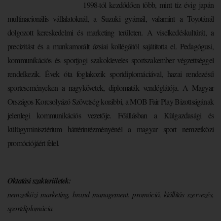
1998-tól kezdődően több, mint tíz évig japán
multinacionális vállalatoknál, a Suzuki gyárnál, valamint a Toyotánál
dolgozott kereskedelmi és marketing területen. A viselkedéskultúrát, a
precizitást és a munkamorált ázsiai kollégáitól sajátította el. Pedagógusi,
kommunikációs és sportjogi szakokleveles sportszakember végzettséggel
rendelkezik. Évek óta foglakozik sportdiplomáciával, hazai rendezésű
sporteseményeken a nagykövetek, diplomaták vendéglátója. A Magyar
Országos Korcsolyázó Szövetség korábbi, a MOB Fair Play Bizottságának
jelenlegi kommunikációs vezetője. Főállásban a Külgazdasági és
külügyminisztérium háttérintézményénél a magyar sport nemzetközi
promóciójáért felel.
Oktatási szakterületek
:
nemzetközi marketing, brand management, promóció, kiállítás szervezés,
sportdiplomácia