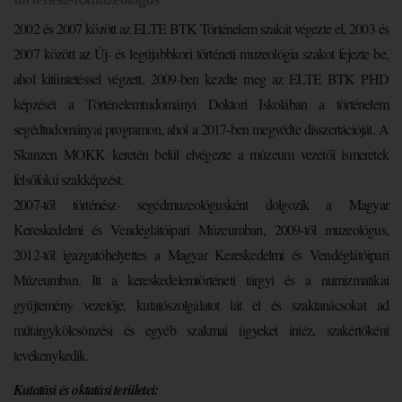
2002 és 2007 között az ELTE BTK Történelem szakát végezte el, 2003 és
2007 között az Új- és legújabbkori történeti muzeológia szakot fejezte be,
ahol kitüntetéssel végzett. 2009-ben kezdte meg az ELTE BTK PHD
képzését a Történelemtudományi Doktori Iskolában a történelem
segédtudományai programon, ahol a 2017-ben megvédte disszertációját. A
Skanzen MOKK keretén belül elvégezte a múzeum vezetői ismeretek
felsőfokú szakképzést.
2007-től történész- segédmuzeológusként dolgozik a Magyar
Kereskedelmi és Vendéglátóipari Múzeumban, 2009-től muzeológus,
2012-től igazgatóhelyettes a Magyar Kereskedelmi és Vendéglátóipari
Múzeumban. Itt a kereskedelemtörténeti tárgyi és a numizmatikai
gyűjtemény vezetője, kutatószolgálatot lát el és szaktanácsokat ad
műtárgykölcsönzési és egyéb szakmai ügyeket intéz, szakértőként
tevékenykedik.
Kutatási és oktatási területei: