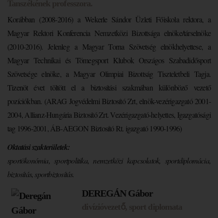
Tanszékének professzora.
Korábban (2008-2016) a Wekerle Sándor Üzleti Főiskola rektora, a
Magyar Rektori Konferencia Nemzetközi Bizottsága elnöke/társelnöke
(2010-2016). Jelenleg a Magyar Torna Szövetség elnökhelyettese, a
Magyar Technikai és Tömegsport Klubok Országos Szabadidősport
Szövetsége elnöke, a Magyar Olimpiai Bizottság Tiszteletbeli Tagja.
Tizenöt évet töltött el a biztosítási szakmában különböző vezető
pozíciókban. (ARAG Jogvédelmi Biztosító Zrt, elnök-vezérigazgató 2001-
2004, Allianz-Hungária Biztosító Zrt. Vezérigazgató-helyettes, Igazgatósági
tag 1996-2001, ÁB-AEGON Biztosító Rt. igazgató 1990-1996)
Oktatási szakterületek
:
sportökonómia, sportpolitika, nemzetközi kapcsolatok, sportdiplomácia,
biztosítás, sportbiztosítás.
DEREGÁN Gábor
divízióvezető, sport diplomata