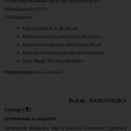
továbbá szolgálati feladatot hajtott végre Magyarország déli
határszakaszánál is (2021).
Főbb kitüntetései:
Tiszti Szolgálati Jel II., III. fokozat
Békefenntartásért Szolgálati Jel (NATO, ENSZ)
Szolgálati Érdemjel arany, ezüst és bronz fokozat
Migrációs Válsághelyzet Kezeléséért Szolgálati jel
Az év főtisztje 2013-ban (MH BHD)
Oktatási területek:
katonai protokoll.
Prof.dr. NANOVFSZKY
György (✟)
egyetemi tanár, ny.nagykövet
Tanulmányait Budapesten, majd a moszkvai Lomonoszov Egyetemen,