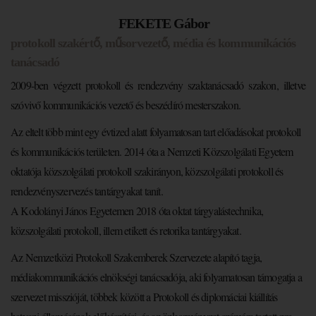
FEKETE Gábor
protokoll szakértő, műsorvezető, média és kommunikációs
tanácsadó
2009-ben végzett protokoll és rendezvény szaktanácsadó szakon, illetve
szóvivő kommunikációs vezető és beszédíró mesterszakon.
Az eltelt több mint egy évtized alatt folyamatosan tart előadásokat protokoll
és kommunikációs területen. 2014 óta a Nemzeti Közszolgálati Egyetem
oktatója közszolgálati protokoll szakirányon, közszolgálati protokoll és
rendezvényszervezés tantárgyakat tanít.
A Kodolányi János Egyetemen 2018 óta oktat tárgyalástechnika,
közszolgálati protokoll, illem etikett és retorika tantárgyakat.
Az Nemzetközi Protokoll Szakemberek Szervezete alapító tagja,
médiakommunikációs elnökségi tanácsadója, aki folyamatosan támogatja a
szervezet misszióját, többek között a Protokoll és diplomáciai kiállítás