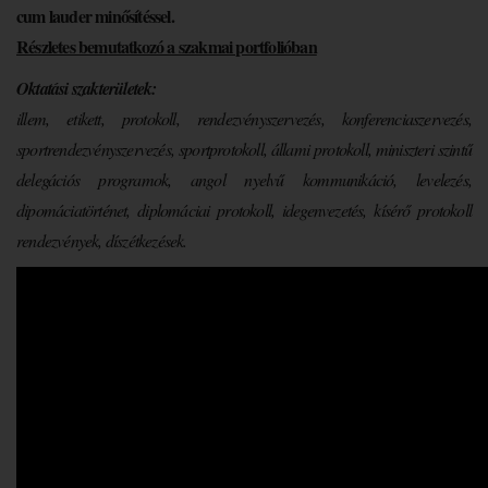
cum lauder minősítéssel.
Részletes bemutatkozó a szakmai portfolióban
Oktatási szakterületek:
illem, etikett, protokoll, rendezvényszervezés, konferenciaszervezés,
sportrendezvényszervezés, sportprotokoll, állami protokoll, miniszteri szintű
delegációs programok, angol nyelvű kommunikáció, levelezés,
dipomáciatörténet, diplomáciai protokoll, idegenvezetés, kísérő protokoll
rendezvények, díszétkezések.