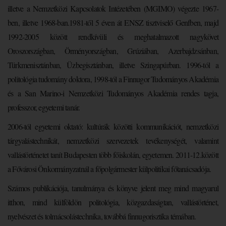
illetve a Nemzetközi Kapcsolatok Intézetében (MGIMO) végezte 1967-
ben, illetve 1968-ban.1981-től 5 éven át ENSZ tisztviselő Genfben, majd
1992-2005 között rendkívüli és meghatalmazott nagykövet
Oroszországban, Örményországban, Grúziában, Azerbajdzsánban,
Türkmenisztánban, Üzbegisztánban, illetve Szingapúrban. 1996-tól a
politológia tudomány doktora, 1998-tól a Finnugor Tudományos Akadémia
és a San Marino-i Nemzetközi Tudományos Akadémia rendes tagja,
professzor, egyetemi tanár.
2006-tól egyetemi oktató: kultúrák közötti kommunikációt, nemzetközi
tárgyalástechnikát, nemzetközi szervezetek tevékenységét, valamint
vallástörténetet tanít Budapesten több főiskolán, egyetemen. 2011-12.között
a Fővárosi Önkormányzatnál a főpolgármester külpolitikai főtanácsadója.
Számos publikációja, tanulmánya és könyve jelent meg mind magyarul
itthon, mind külföldön politológia, közgazdaságtan, vallástörténet,
nyelvészet és tolmácsolástechnika, továbbá finnugorisztika témában.