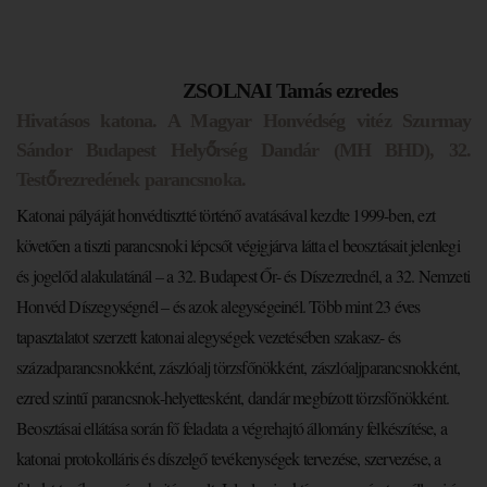
ZSOLNAI Tamás ezredes
Hivatásos katona. A Magyar Honvédség vitéz Szurmay
Sándor Budapest Helyőrség Dandár (MH BHD), 32.
Testőrezredének parancsnoka.
Katonai pályáját honvédtisztté történő avatásával kezdte 1999-ben, ezt
követően a tiszti parancsnoki lépcsőt végigjárva látta el beosztásait jelenlegi
és jogelőd alakulatánál – a 32. Budapest Őr- és Díszezrednél, a 32. Nemzeti
Honvéd Díszegységnél – és azok alegységeinél. Több mint 23 éves
tapasztalatot szerzett katonai alegységek vezetésében szakasz- és
századparancsnokként, zászlóalj törzsfőnökként, zászlóaljparancsnokként,
ezred szintű parancsnok-helyettesként, dandár megbízott törzsfőnökként.
Beosztásai ellátása során fő feladata a végrehajtó állomány felkészítése, a
katonai protokolláris és díszelgő tevékenységek tervezése, szervezése, a