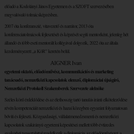
előadó a Kodolányi János Egyetemen és a SZOFT szervezésében
megvalósuló tolmácsképzésben.
2007 óta konferanszié, vitavezető és narrátor, 2013 óta
konferenciatolmácsok fejlesztését és képzését segíti mentorként, jelenleg hét
állandó és több eseti mentorált kollégával dolgozik, 2022 óta az általa
kezdeményezett „a KöR” keretén belül.
AIGNER Ivan
egyetemi oktató, előadóművész, kommunikációs és marketing
tanácsadó, nemzetközi kapcsolatok elemző, diplomáciai újságíró,
Nemzetközi
Protokoll
Szakemberek Szervezete alelnöke
Széles körű érdeklődése és az élethosszig tartó tanulás iránti elköteleződése
révén kompetenciáit nemzetközi és hazai közegben egyaránt folyamatosan
bővíti és fejleszti. Közgazdasági, vállalatmenedzsmenti és nemzetközi
kapcsolatok szakirányú egyetemi képesítései mellett több évtizedes
gyakorlati tapasztalattal rendelkezik a diplomácia, az előadóművészet, a