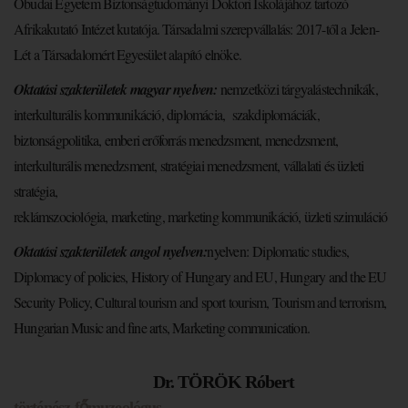
Óbudai Egyetem Biztonságtudományi Doktori Iskolájához tartozó
Afrikakutató Intézet kutatója. Társadalmi szerepvállalás: 2017-től a Jelen-
Lét a Társadalomért Egyesület alapító elnöke.
Oktatási szakterületek magyar nyelven:
nemzetközi tárgyalástechnikák,
interkulturális kommunikáció, diplomácia, szakdiplomáciák,
biztonságpolitika, emberi erőforrás menedzsment, menedzsment,
interkulturális menedzsment, stratégiai menedzsment, vállalati és üzleti
stratégia,
reklámszociológia, marketing, marketing kommunikáció, üzleti szimuláció
Oktatási szakterületek angol nyelven:
nyelven: Diplomatic studies,
Diplomacy of policies, History of Hungary and EU, Hungary and the EU
Security Policy, Cultural tourism and sport tourism, Tourism and terrorism,
Hungarian Music and fine arts, Marketing communication.
Dr. TÖRÖK Róbert
történész-főmuzeológus