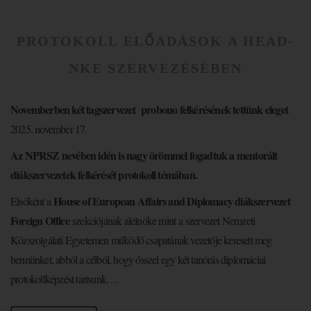
PROTOKOLL ELŐADÁSOK A HEAD-
NKE SZERVEZÉSÉBEN
Novemberben két tagszervezet probono felkérésének tettünk eleget
2025. november 17.
Az NPRSZ nevében idén is nagy örömmel fogadtuk a mentorált
diákszervezetek felkérését protokoll témában.
House of European Affairs and Diplomacy diákszervezet
Elsőként a
Foreign Office
szekciójának alelnöke mint a szervezet Nemzeti
Közszolgálati Egyetemen működő csapatának vezetője keresett meg
bennünket, abból a célból, hogy ősszel egy két tanórás diplomáciai
protokollképzést tartsunk….