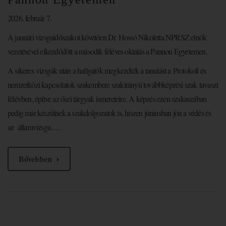
2026. február 7.
A januári vizsgaidőszakot követően Dr. Hossó Nikoletta NPRSZ elnök
vezetésével elkezdődött a második féléves oktatás a Pannon Egyetemen.
A sikeres vizsgák után a hallgatók megkezdték a tanulást a Protokoll és
nemzetközi kapcsolatok szakembere szakirányú továbbképzési szak tavaszi
félévben, építve az őszi tárgyak ismereteire. A képzés ezen szakaszában
pedig már készülnek a szakdolgozatok is, hiszen júniusban jön a védés és
az államvizsga….
Bővebben