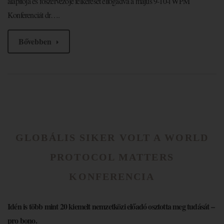
alapítója és főszervezője felkérését elfogadva a május 9-10-i WPM
Konferenciát dr….
Bővebben
GLOBÁLIS SIKER VOLT A WORLD
PROTOCOL MATTERS
KONFERENCIA
Idén is több mint 20 kiemelt nemzetközi előadó osztotta meg tudását –
pro bono.