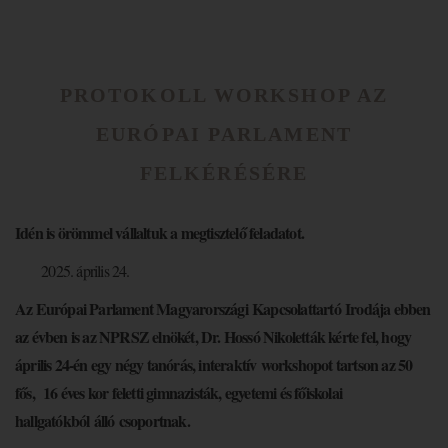
PROTOKOLL WORKSHOP AZ
EURÓPAI PARLAMENT
FELKÉRÉSÉRE
Idén is örömmel vállaltuk a megtisztelő feladatot.
április 24.
Az Európai Parlament Magyarországi Kapcsolattartó Irodája ebben
az évben is az NPRSZ elnökét, Dr. Hossó Nikoletták kérte fel, hogy
április 24-én egy négy tanórás, interaktív workshopot tartson az 50
fős,
16 éves kor feletti gimnazisták, egyetemi és főiskolai
hallgatókból álló
csoportnak.