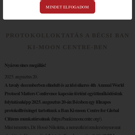
MINDET ELFOGADOM
PROTOKOLLOKTATÁS A BÉCSI BAN
KI-MOON CENTRE-BEN
Nyáron sincs megállás!
2025. augusztus 20.
A tavaly decemberben elindult és az idei sikeres 4th Annual World
Protocol Matters Conference kapcsán történt együttműködésünk
folytatásaképp 2025. augusztus 20-án Bécsben egy félnapos
protokolltréninget tartottunk a Ban Ki-moon Centre for Global
Citizens munkatársainak (
https://bankimooncentre.org/
)
.
Mint ismeretes, Dr. Hossó Nikoletta, a nemzetközi rendezvénysorozat