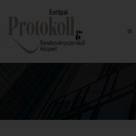
<h1 class="entry-title">Category: Szakmai előadások</h1>