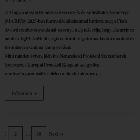
2025. április 12.
A Magyarországi Rendezvényszervezők és -szolgáltatók Szövetsége
(MARESz) 2025-ben harmadik alkalommal hirdette meg a Flash
Award rendezvényszakmai versenyt, melynek célja, hogy elismerje az
adott év legFLASHebb, legkreatívabb, legszínvonalasabb munkáit és
bemutassa a szakma komplexitását.
Mint minden évben, idén is a Nemzetközi Protokoll Szakemberek
Szervezete / Európai Protokoll Központ az egyetlen
rendezvényprotokoll területen működő intézmény,…
Bővebben
2
10
Next →
1
…