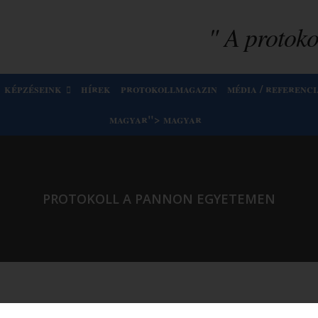
" A protokol
képzéseink
hírek
protokollmagazin
média / referenci
magyar
">
magyar
PROTOKOLL A PANNON EGYETEMEN