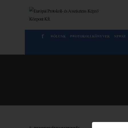
f
rólunk
protokollkönyvek
nprsz
rendezvényszervezés