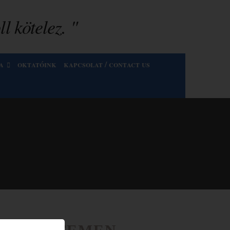
l kötelez. "
a
oktatóink
kapcsolat / contact us