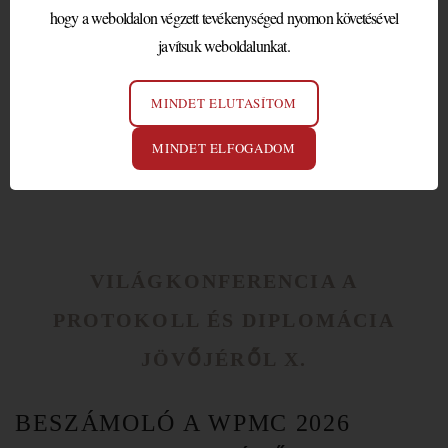
hogy a weboldalon végzett tevékenységed nyomon követésével
valamennyi szakemberére,…
javítsuk weboldalunkat.
Bővebben
MINDET ELUTASÍTOM
MINDET ELFOGADOM
VILÁGKONFERENCIA A
PROTOKOLL ÉS DIPLOMÁCIA
JÖVŐJÉRŐL X.
BESZÁMOLÓ A WPMC 2026