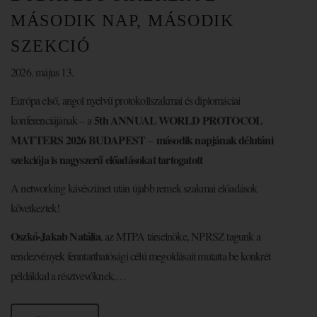
MÁSODIK NAP, MÁSODIK
SZEKCIÓ
2026. május 13.
Európa első, angol nyelvű protokollszakmai és diplomáciai
5th ANNUAL WORLD PROTOCOL
konferenciájának – a
MATTERS 2026 BUDAPEST
második napjának délutáni
–
szekciója is nagyszerű előadásokat tartogatott
A networking kávészünet után újabb remek szakmai előadások
következtek!
Oszkó-Jakab Natália
, az MTPA társelnöke, NPRSZ tagunk a
rendezvények fenntarthatósági célú megoldásait mutatta be konkrét
példákkal a résztvevőknek,…