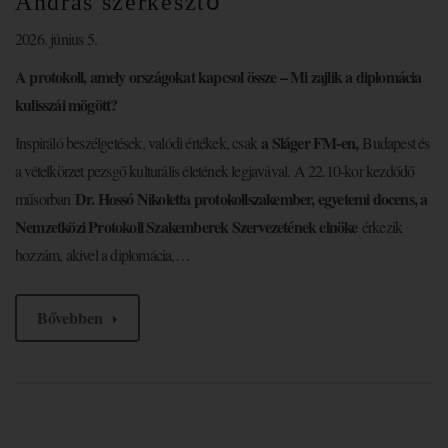
András szerkesztő
2026. június 5.
A protokoll, amely országokat kapcsol össze – Mi zajlik a diplomácia
kulisszái mögött?
a Sláger FM-en,
Inspiráló beszélgetések, valódi értékek, csak
Budapest és
a vételkörzet pezsgő kulturális életének legjavával. A 22.10-kor kezdődő
Dr. Hossó Nikoletta protokollszakember, egyetemi docens, a
műsorban
Nemzetközi Protokoll Szakemberek Szervezetének elnöke
érkezik
hozzám, akivel a diplomácia,…
Bővebben