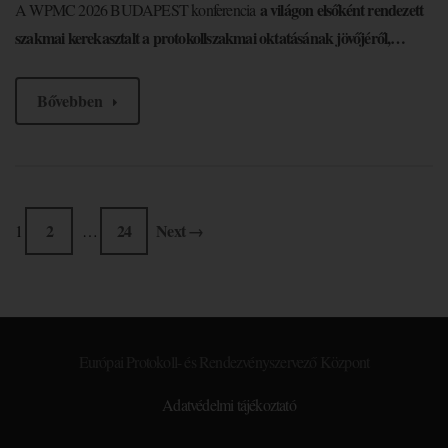
a világon elsőként rendezett
A WPMC 2026 BUDAPEST konferencia
szakmai kerekasztalt a protokollszakmai oktatásának jövőjéről,…
Bővebben
2
24
Next →
1
…
Európai Protokoll- és Rendezvényszervező Központ
Adatvédelmi tájékoztató