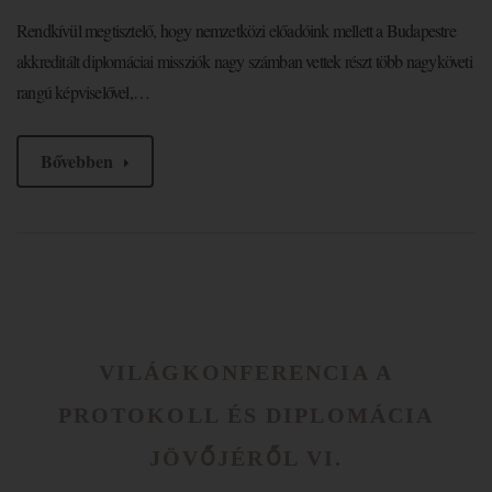
Rendkívül megtisztelő, hogy nemzetközi előadóink mellett a Budapestre
akkreditált diplomáciai missziók nagy számban vettek részt több nagyköveti
rangú képviselővel,…
Bővebben
VILÁGKONFERENCIA A
PROTOKOLL ÉS DIPLOMÁCIA
JÖVŐJÉRŐL VI.