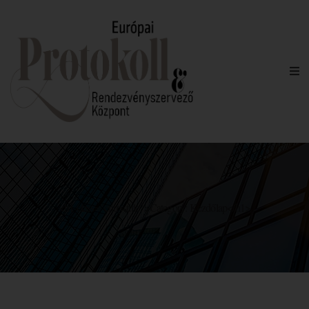
<h1 class="entry-title">Category: Kezdőlap</h1>