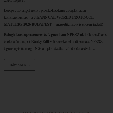
Európa első, angol nyelvű protokollszakmai és diplomáciai
5th ANNUAL WORLD PROTOCOL
konferenciájának – a
MATTERS 2026 BUDAPEST
második napja is erősen indult!
–
Balogh Luca operaénekes és Aigner Ivan NPRSZ alelnök
csodálatos
Ránky Edit
éneke után a napot
volt kereskedelmi diplomata, NPRSZ
tagunk nyitotta meg – Nők a diplomáciában című előadásával….
Bővebben