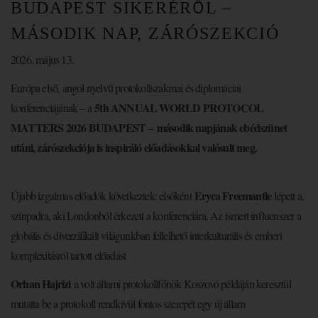
BUDAPEST SIKERÉRŐL –
MÁSODIK NAP, ZÁRÓSZEKCIÓ
2026. május 13.
Európa első, angol nyelvű protokollszakmai és diplomáciai
5th ANNUAL WORLD PROTOCOL
konferenciájának – a
MATTERS 2026 BUDAPEST
második napjának ebédszünet
–
utáni, zárószekciója is inspiráló előadásokkal valósult meg.
Eryca Freemantle
Újabb izgalmas előadók következtek: elsőként
lépett a,
színpadra, aki Londonból érkezett a konferenciára. Az ismert influenszer a
globális és diverzifikált világunkban fellelhető interkulturális és emberi
komplexitásról tartott előadást
Orhan Hajrizi
a volt állami protokollfőnök Koszovó példáján keresztül
mutatta be a protokoll rendkívül fontos szerepét egy új állam