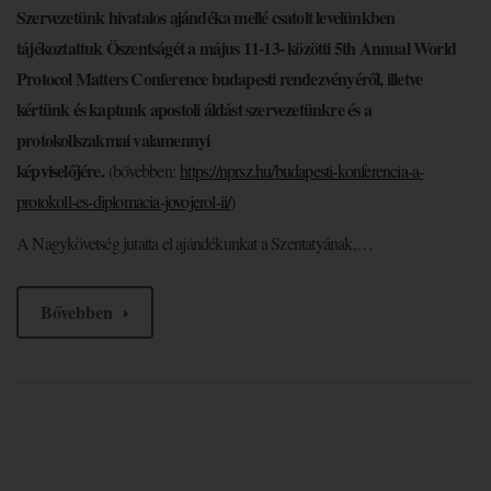
Szervezetünk hivatalos ajándéka mellé csatolt levelünkben
tájékoztattuk Öszentságét a május 11-13- közötti 5th Annual World
Protocol Matters Conference budapesti rendezvényéről, illetve
kértünk és kaptunk apostoli áldást szervezetünkre és a
protokollszakmai valamennyi
képviselőjére.
(bővebben:
https://nprsz.hu/budapesti-konferencia-a-
protokoll-es-diplomacia-jovojerol-ii/
)
A Nagykövetség jutatta el ajándékunkat a Szentatyának,…
Bővebben