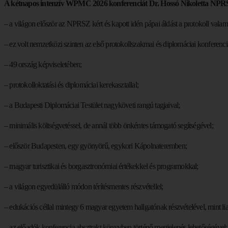
A kétnapos intenzív WPMC 2026 konferenciát Dr. Hossó Nikoletta NPRSZ 
– a világon először az NPRSZ kért és kapott idén pápai áldást a protokoll val
– ez volt nemzetközi szinten az első protokollszakmai és diplomáciai konferenc
– 49 ország képviseletében;
– protokolloktatási és diplomáciai kerekasztallal;
– a Budapesti Diplomáciai Testület nagyköveti rangú tagjaival;
– minimális költségvetéssel, de annál több önkéntes támogató segítségével;
– először Budapesten, egy gyönyörű, egykori Kápolnateremben;
– magyar turisztikai és borgasztronómiai értékekkel és programokkal;
– a világon egyedülálló módon térítésmentes részvétellel;
– edukációs céllal mintegy 6 magyar egyetem hallgatónak részvételével, mint lia
– az előadók konferencia absztrakt könyvben történő megjelenés lehetőségével;