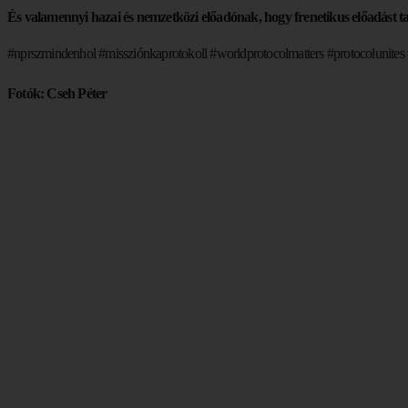
És valamennyi hazai és nemzetközi előadónak, hogy frenetikus előadást t
#nprszmindenhol #missziónkaprotokoll #worldprotocolmatters #protocolunite
Fotók: Cseh Péter