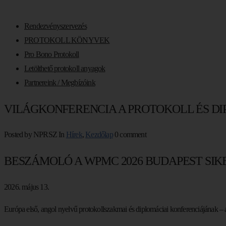
Rendezvényszervezés
PROTOKOLL KÖNYVEK
Pro Bono Protokoll
Letölthető protokoll anyagok
Partnereink / Megbízóink
VILÁGKONFERENCIA A PROTOKOLL ÉS DIP
Posted by NPRSZ
In
Hírek
,
Kezdőlap
0 comment
BESZÁMOLÓ A WPMC 2026 BUDAPEST SIK
2026. május 13.
Európa első, angol nyelvű protokollszakmai és diplomáciai konferenciájának –