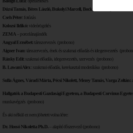
Balogh Luca
: operaénekes
Dúzsi Tamás, Béres László, Bukolyi Marcell, Bock Valér, Laposa Bence
:
Cseh Péter
: fotózás
Kolozsi Ildikó:
videórögzítés
ZEMA
– porcelánajándék
Angyal Erzsébet:
társszervezés (probono)
Aigner Ivan:
társszervezés, ének és szakmai előadás és idegenvezetés (probon
Ránky Edit
: szakmai előadás, idegenvezetés, szervezés (probono)
B. Lawani Alex
: szakmai előadás, kerekasztal moderálása (probono)
Sulla Ágnes, Váradi Márta, Pécsi Nikolett, Mezey Tamás, Varga Zoltán:
a
Hallgatók a Budapesti Gazdasági Egyetem, a Budapesti Corvinus Egyete
munkavégzés (probono)
És aki nélkül ez nem jöhetett volna létre:
Dr. Hossó Nikoletta Ph.D.
– alapító főszervező (probono)