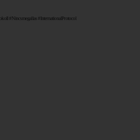
oll #Nincsmegallas #InternationalProtocol