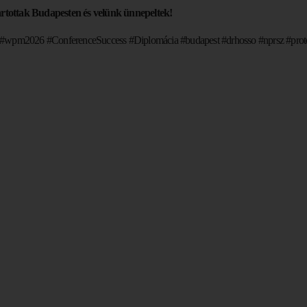
artottak Budapesten és velünk ünnepeltek!
s #wpm2026 #ConferenceSuccess #Diplomácia #budapest #drhosso #nprsz #protok