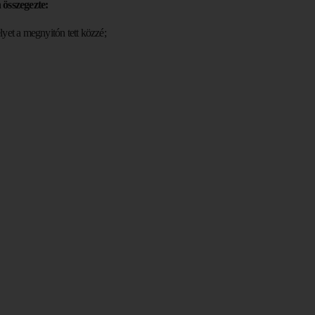
összegezte:
yet a megnyitón tett közzé;