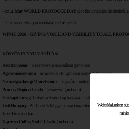
– az
11 May WORLD PROTOCOL DAY
globális ünneplése alkalmából, a
– 3 fős szervezőcsapat munkája eredményeként.
WPMC 2026 – GIVING VOICE AND VISIBILITY TO ALL PRO
KÖSZÖNETNYILVÁNÍTÁS:
Réti Barnabás
– a konferencia moderátora (probono)
Agrárminisztérium
– nemzetközi Hungarikum könyvek (probono)
Nemzetgazdasági Minisztérium
– helyszín, munkatársak – közreműködés (
Primus, Regőczi László
– ásványvíz (probono)
Várkapitányság
: belépés a Szabadság bástyája c. kiállításra (probono)
Weboldalunkon sütik
Visit Hungary
: Budapest és Magyarország imázsvideók (probono)
minke
Jazz Trio:
zenekar
X-presso Coffee, Szabó László
(probono)