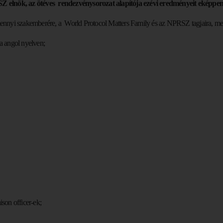
elnök, az ötéves rendezvénysorozat alapítója ezévi eredményeit eképpen 
amennyi szakemberére, a World Protocol Matters Family és az NPRSZ tagjaira, mel
ia angol nyelven;
ison officer-ek;