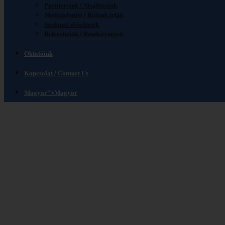
Partnereink / Megbízóink
Médiajelenlét / Rólunk írták
Szakmai előadások
Referenciák / Rendezvények
Oktatóink
Kapcsolat / Contact Us
Magyar
">
Magyar
VILÁGKONFERENCIA A 