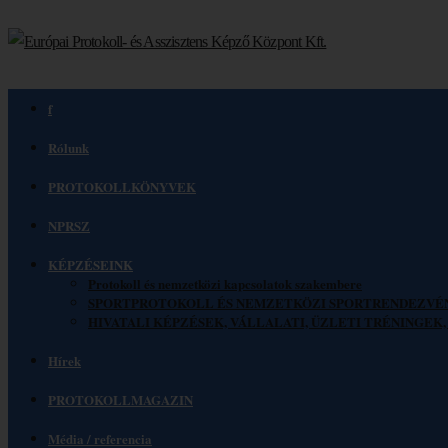
f
Rólunk
PROTOKOLLKÖNYVEK
NPRSZ
KÉPZÉSEINK
Protokoll és nemzetközi kapcsolatok szakembere
SPORTPROTOKOLL ÉS NEMZETKÖZI SPORTRENDEZVÉ
HIVATALI KÉPZÉSEK, VÁLLALATI, ÜZLETI TRÉNINGE
Hírek
PROTOKOLLMAGAZIN
Média / referencia