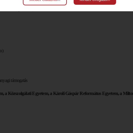
 borkóstoló (probono)
o)
nyagi támogatás
m, a Közszolgálati Egyetem, a Károli Gáspár Református Egyetem, a Milt