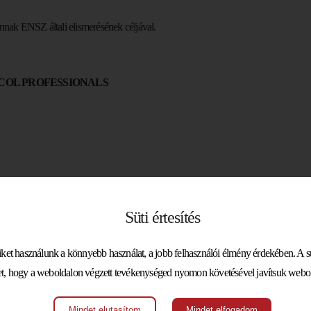
nnak ENSZ általi elismerésének céljával.
TOCOL PROFESSIONALS
probono)
Süti értesítés
et használunk a könnyebb használat, a jobb felhasználói élmény érdekében. A süt
t, hogy a weboldalon végzett tevékenységed nyomon követésével javítsuk webol
Mindet elutasítom
Mindet elfogadom