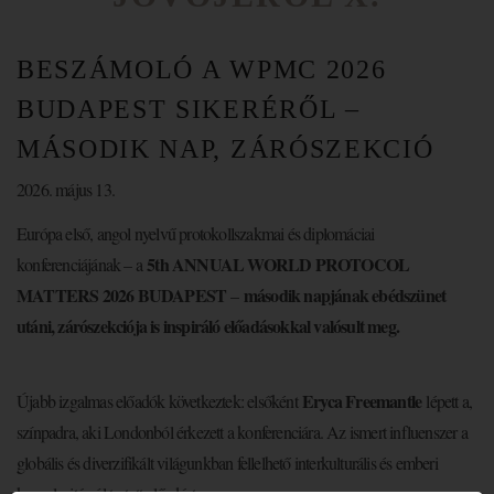
BESZÁMOLÓ A WPMC 2026
BUDAPEST SIKERÉRŐL –
MÁSODIK NAP, ZÁRÓSZEKCIÓ
2026. május 13.
Európa első, angol nyelvű protokollszakmai és diplomáciai
5th ANNUAL WORLD PROTOCOL
konferenciájának – a
MATTERS 2026 BUDAPEST
második napjának ebédszünet
–
utáni, zárószekciója is inspiráló előadásokkal valósult meg.
Eryca Freemantle
Újabb izgalmas előadók következtek: elsőként
lépett a,
színpadra, aki Londonból érkezett a konferenciára. Az ismert influenszer a
globális és diverzifikált világunkban fellelhető interkulturális és emberi
komplexitásról tartott előadást