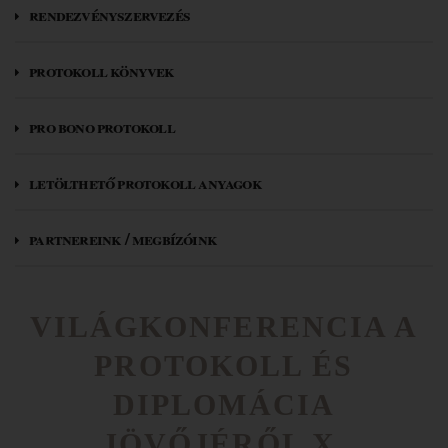
rendezvényszervezés
protokoll könyvek
pro bono protokoll
letölthető protokoll anyagok
partnereink / megbízóink
VILÁGKONFERENCIA A
PROTOKOLL ÉS
DIPLOMÁCIA
JÖVŐJÉRŐL X.