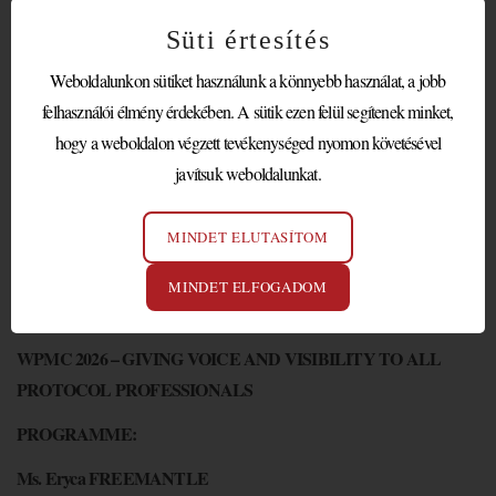
Süti értesítés
Orhan Hajrizi
a volt állami protokollfőnök Koszovó példáján keresztül
mutatta be a protokoll rendkívül fontos szerepét egy új állam
Weboldalunkon sütiket használunk a könnyebb használat, a jobb
kommunikációjában és nemzetközi reprezentációjában.
felhasználói élmény érdekében. A sütik ezen felül segítenek minket,
hogy a weboldalon végzett tevékenységed nyomon követésével
Gustavo Caballero
Argentínából küldött videóüzenetében a protokollt,
javítsuk weboldalunkat.
mint láthatatlan rendet mutatta be.
Aigner Ivan
Végül
NPRSZ alelnök lépett a színpadra, aki nem énekkel,
MINDET ELUTASÍTOM
hanem egy precedensértékű nemzetközi kutatás eredményeinek
bemutatásával készült, melyet a globális protokollszakma képviselői
MINDET ELFOGADOM
körében végzett kvantitatív és kvalitatív felmérései során.
WPMC 2026 – GIVING VOICE AND VISIBILITY TO ALL
PROTOCOL PROFESSIONALS
PROGRAMME:
Ms. Eryca FREEMANTLE