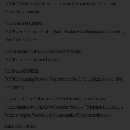
TOPIC: Navigating Cultural and Human Complexity in a Global and
Diverse Environment
Mr. Orhan HAJRIZI
TOPIC: Protocol as a Tool of State – Building and International Credibility:
The Case of Kosovo
Mr. Gustavo CABALLERO
(video message)
TOPIC: Protocol as Invisible Order
Mr. Iván AIGNER
TOPIC: Adapting Protocol Requirements for AI, Digitalization, and SDG
Compliance
#nprszmindenhol #missziónkaprotokoll #worldprotocolmatters
#protocolunites #wpm2026 #ConferenceSuccess #Diplomácia #budapest
#drhosso #nprsz #protokoll #Nincsmegallas #InternationalProtocol
Fotók: Cseh Péter