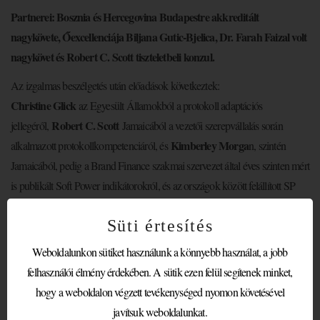
Partnerei: Bosznia és Hercegovina Budapestre akkreditált
nagykövete, Őexcellenciája Biljana Gutic-Bjelica, Dr. Farah Faizal volt
nagykövet és Robert C. Scott tiszteletbeli konzul.
Az izgalmas beszélgetés után előadások következtek:
Christine Glick
az Egyesült Államokból a protokoll adaptációs
Robert C. Scott
jellegéről,
Jamaicából a vezetői szerepvállalás során
Kimberley Morga
alkalmazott protokollkompetenciáról, és
n, szintén
Jamaicából, pedig a Brand Finance szakmai szervezet által éves szinten mért
is publikált Soft Power indikátorokról, és az országok között felállított SP
világranglistáról beszélt.
Süti értesítés
WPMC 2026 – GIVING VOICE AND VISIBILITY TO ALL
Weboldalunkon sütiket használunk a könnyebb használat, a jobb
PROTOCOL PROFESSIONALS
felhasználói élmény érdekében. A sütik ezen felül segítenek minket,
MODERATOR’S GREETING by Barnabás RÉTI
hogy a weboldalon végzett tevékenységed nyomon követésével
Opening ceremony
javítsuk weboldalunkat.
Organizers Overview: Dr. Nikoletta Hosso, WPMC recap