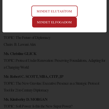
Ode to Protocol video
MINDET ELUTASÍTOM
OPENING MESSAGE: Ms. Edit RÁNKY
TOPIC: Women in Diplomacy: Dedication and Passion
MINDET ELFOGADOM
DIPLOMATIC ROUND TABLE DISCUSSION
TOPIC: The Future of Diplomacy
Chairs: B. Lawani Alex
Ms. Christine GLICK
TOPIC: Protocol Under Renovation: Preserving Foundations, Adapting for
a Changing World
Mr. Robert C. SCOTT, MBA, CITP, JP
TOPIC: The New Gravitas: Executive Presence as a Strategic Protocol
Tool for 21st-Century Diplomacy
Ms. Kimberley D. MORGAN
TOPIC: Soft Power: Is this the New Super Power?