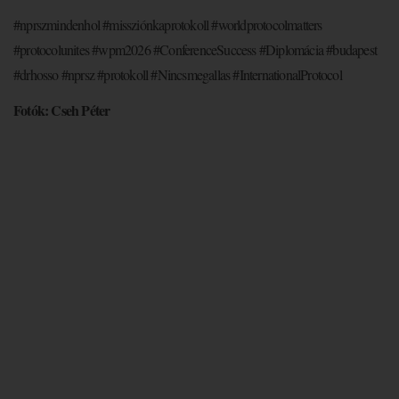
#nprszmindenhol #missziónkaprotokoll #worldprotocolmatters
#protocolunites #wpm2026 #ConferenceSuccess #Diplomácia #budapest
#drhosso #nprsz #protokoll #Nincsmegallas #InternationalProtocol
Fotók: Cseh Péter