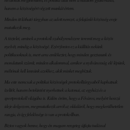
hanem a közösségért végzett munkát értem.
Minden itt látható tárgyban az adott nemzet, a felajánló közösség ereje
mutatkozik meg.
A tisztelet, aminek a protokoll szabályrendszere teremti meg a közös
nyelvét, mindig a közösségé. Ezért fontos ez a kiállítás nekünk
politikusoknak is, mert arra emlékeztet, hogy minden gesztusunk és
mondatunk számít, minden alkalommal, amikor a nyilvánosság elé lépünk,
méltónak kell lennünk azokhoz, akik minket megbíztak.
Ma este nemcsak a politikai közösségek protokolltárgyaiból kaphatnak
ízelítőt, hanem betekintést nyerhetnek a katonai, az egyházi és a
sportprotokoll világába is. Külön öröm, hogy a Főváros, melyért hosszú
ideje dolgozom, megmutatkozik arról az oldaláról, hogy megkerülhetetlen
rangja, és így felelőssége is van a protokollban.
Biztos vagyok benne, hogy én magam rengeteg újfajta tudással