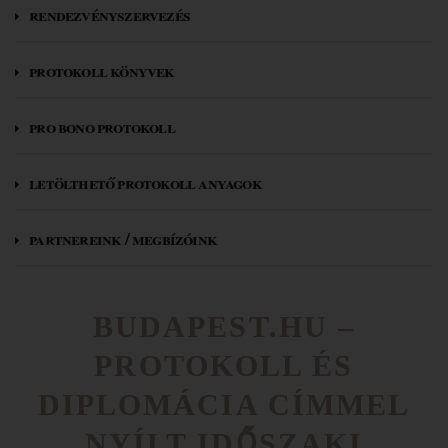
rendezvényszervezés
protokoll könyvek
pro bono protokoll
letölthető protokoll anyagok
partnereink / megbízóink
BUDAPEST.HU –
PROTOKOLL ÉS
DIPLOMÁCIA CÍMMEL
NYÍLT IDŐSZAKI