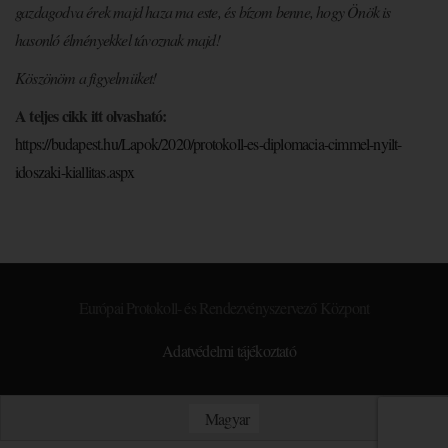
gazdagodva érek majd haza ma este, és bízom benne, hogy Önök is
hasonló élményekkel távoznak majd!
Köszönöm a figyelmüket!
A teljes cikk itt olvasható:
https://budapest.hu/Lapok/
2020/protokoll-es-diplomacia-
cimmel-nyilt-
idoszaki-
kiallitas.aspx
Európai Protokoll- és Rendezvényszervező Központ
Adatvédelmi tájékoztató
Magyar