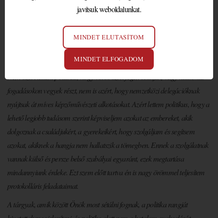
javítsuk weboldalunkat.
Tisztelt Hölgyeim és Uraim!
Engedjék meg, hogy egy kicsit beszéljek arról, amihez igazán értek, a
MINDET ELUTASÍTOM
politikáról. A politikának arról a részéről, ami ehhez a páratlan kiállításhoz
is kapcsolódik, a politika rangjáról.
MINDET ELFOGADOM
Nem azért lettem politikus, hogy vörös szőnyegen sétáljak, vagy hatalmas
fogadásokon vegyek részt, nem is azért, hogy nemzetközi delegációknak
nyújtsak át míves képzőművészeti alkotásokat. Azért lettem politikus, hogy a
lehető legjobb tudásom szerint képviseljem azokat az embereket, akik
dolgoznak a családjukért, a gyerekeikért, hogy szolgáljam és segítsem
azokat, akiknek a hangja nem hallatszik a tömegben. Ennek a szolgálatnak
vannak külső és persze belső szabályai egyaránt, ezek megtartása
mindannyiunk érdeke. Ezt szem előtt tartva én is nagy örömmel teljesítem
protokolláris feladataimat.
A tárgyak, amik között Önök most sétálni fognak, a politika rangját
hivatottak megjeleníteni, és politika alatt nem a hatalom gyakorlását,