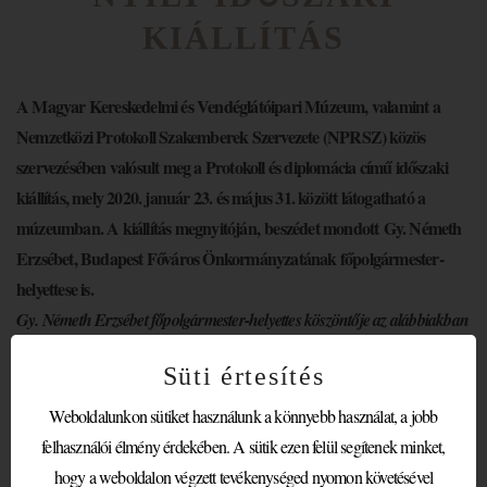
KIÁLLÍTÁS
A Magyar Kereskedelmi és Vendéglátóipari Múzeum, valamint a
Nemzetközi Protokoll Szakemberek Szervezete (NPRSZ) közös
szervezésében valósult meg a Protokoll és diplomácia című időszaki
kiállítás, mely 2020. január 23. és május 31. között látogatható a
múzeumban. A kiállítás megnyitóján, beszédet mondott Gy. Németh
Erzsébet, Budapest Főváros Önkormányzatának főpolgármester-
helyettese is.
Gy. Németh Erzsébet főpolgármester-helyettes köszöntője az alábbiakban
olvasható:
Süti értesítés
Tisztelt Nagykövet Úr!
Weboldalunkon sütiket használunk a könnyebb használat, a jobb
Tisztelt Protokollfőnök Úr, Ezredes Úr!
felhasználói élmény érdekében. A sütik ezen felül segítenek minket,
Tisztelt Igazgató Úr!
hogy a weboldalon végzett tevékenységed nyomon követésével