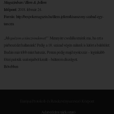
Magazinban / Illem & Jellem
Időpont
: 2018. február 24.
Forrás
:
http://bespokemagazin.
hu/illem-jellem/kisasszony-
szabad-egy-
tanczra
„
Megnézem a tánczrendemet!”
Mennyire csodálkoznánk ma, ha ezt a
párbeszédet hallanánk! Pedig a 18. század végén nálunk is kitört a bálőrület:
Budán már több mint hatszáz, Pesten pedig majd nyolcszáz – leginkább
főúri paloták szalonjaiból kreált – bálterem díszelgett.
Bővebben
Európai Protokoll- és Rendezvényszervező Központ
Adatvédelmi tájékoztató