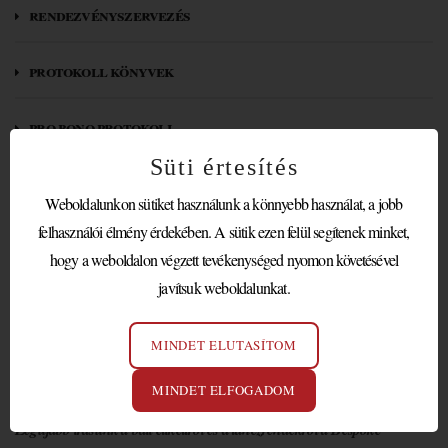
rendezvényszervezés
protokoll könyvek
pro bono protokoll
Süti értesítés
letölthető protokoll anyagok
Weboldalunkon sütiket használunk a könnyebb használat, a jobb
felhasználói élmény érdekében. A sütik ezen felül segítenek minket,
partnereink / megbízóink
hogy a weboldalon végzett tevékenységed nyomon követésével
javítsuk weboldalunkat.
„KISASSZONY, SZABAD
MINDET ELUTASÍTOM
EGY TÁNCZRA?”
MINDET ELFOGADOM
Legújabb írásunk a báli etikettről és a tánczrendekről a Bespoke