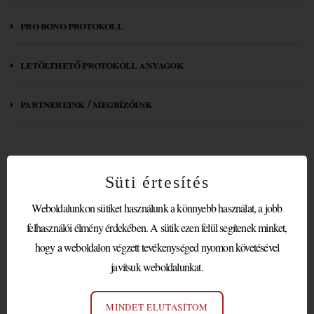
pro bono protokoll
letölthető protokoll anyagok
partnereink / megbízóink
PROTOKOLL
Süti értesítés
SZAKEMBEREKNEK
Weboldalunkon sütiket használunk a könnyebb használat, a jobb
TARTOTT ELŐADÁST A
felhasználói élmény érdekében. A sütik ezen felül segítenek minket,
HONVÉDELMI
hogy a weboldalon végzett tevékenységed nyomon követésével
javítsuk weboldalunkat.
MINISZTER
MINDET ELUTASÍTOM