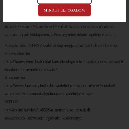
„Minden szervezetben kiemelt jelentősége van a protokollnak, ezért
felkészült szakemberekre van szükség, akik szívvel-lélekkel végzik
MINDET ELFOGADOM
feladataikat – mondta Benkő Tibor honvédelmi miniszter szeptember 26-
án, csütörtökön a Nemzetközi Protokoll Szakemberek Szervezetének
szakmai napján Budapesten, a Pénzügyminisztérium épületében. (…)
A szeptemberi NPRSZ szakmai nap megjelent az alábbi hírportálokon:
Honvedelem.hu
https://honvedelem.hu/fooldal-
kiemelesek/protokoll-
szakembereknek-tartott-
eloadast-a-honvedelmi-
miniszter/
Kormany.hu
https://www.kormany.hu/hu/
honvedelmi-miniszterium/
hirek
/
protokoll-
szakembereknek-
tartott-eloadast-a-honvedelmi-
miniszter
MTI OS
http://os.mti.hu/
hirek
/148009/
a_nemzetkozi_protokoll_
szakemberek_szervezete_
egyesulet_kozlemenye