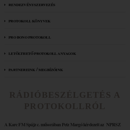
rendezvényszervezés
protokoll könyvek
pro bono protokoll
letölthető protokoll anyagok
partnereink / megbízóink
RÁDIÓBESZÉLGETÉS A
PROTOKOLLRÓL
A Karc FM Spájz c. műsorában Petz Margó kérdezett az NPRSZ