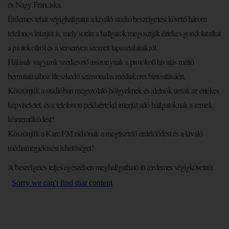
és Nagy Franciska.
Érdemes tehát végighallgatni a kiváló stúdió beszélgetést követő három
telefonos interjút is, mely során a hallgatók megosztják értékes gondolataikat
a protokollról és a versenyen szerzett tapasztalataikról.
Hálásak vagyunk szerkesztő asszonynak a protokoll hivatás méltó
bemutatásához illeszkedő színvonalas médiakeret biztosításáért.
Köszönjük a stúdióban megszólaló hölgyeknek és alelnök úrnak az értékes
képviseletet, és a telefonon példaértékű interjút adó hallgatóknak a remek
közreműködést!
Köszönjük a Karc FM rádiónak a megtisztelő érdeklődést és a kiváló
médiamegjelenési lehetőséget!
A beszélgetés teljes egészében meghallgatható itt (érdemes végigkövetni):