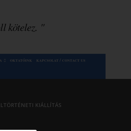
l kötelez. "
a
oktatóink
kapcsolat / contact us
LTÖRTÉNETI KIÁLLÍTÁS