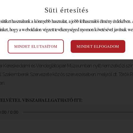
Süti értesítés
tiket használunk a könnyebb használat, a jobb felhasználói élmény érdekében. A
ETRO RÁDIÓ – LÁTVÁNYO
inket, hogy a weboldalon végzett tevékenységed nyomon követésével javítsuk we
DIPLOMÁCIA- ÉS PROTO
KIÁLLÍTÁ
MINDET ELUTASÍTOM
MINDET ELFOGADOM
 Kereskedelmi és Vendéglátóipari Múzeumban nyílt nemzetközi szinten
ll Szakemberek Szervezete közös szervezésében, melyről dt. Török R
an.
ELVÉTEL VISSZAHALLGATHATÓ ITT: