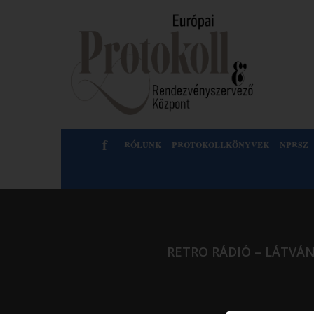
f
rólunk
protokollkönyvek
nprsz
RETRO RÁDIÓ – LÁTVÁ