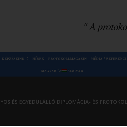
" A protokol
képzéseink
hírek
protokollmagazin
média / referenci
magyar
">
magyar
NYOS ÉS EGYEDÜLÁLLÓ DIPLOMÁCIA- ÉS PROTOKOL