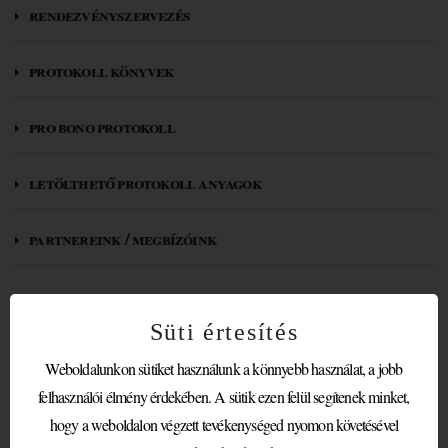
rendezvényszervezés
protokoll könyvek
pro bono protokoll
letölthető protokoll anyagok
partnereink / megbízóink
A PROTOKOLL
Süti értesítés
SZAKEMBEREK
Weboldalunkon sütiket használunk a könnyebb használat, a jobb
felhasználói élmény érdekében. A sütik ezen felül segítenek minket,
SZEREPE ÉS A
hogy a weboldalon végzett tevékenységed nyomon követésével
PROTOKOLL