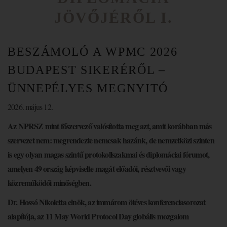
JÖVŐJÉRŐL I.
BESZÁMOLÓ A WPMC 2026
BUDAPEST SIKERÉRŐL –
ÜNNEPÉLYES MEGNYITÓ
2026. május 12.
Az NPRSZ mint főszervező valósította meg azt, amit korábban más
szervezet nem: megrendezte nemcsak hazánk, de nemzetközi szinten
is egy olyan magas szintű protokollszakmai és diplomáciai fórumot,
amelyen 49 ország képviselte magát előadói, résztvevői vagy
közreműködői minőségben.
Dr. Hossó Nikoletta elnök, az immárom ötéves konferenciasorozat
alapítója, az 11 May World Protocol Day globális mozgalom