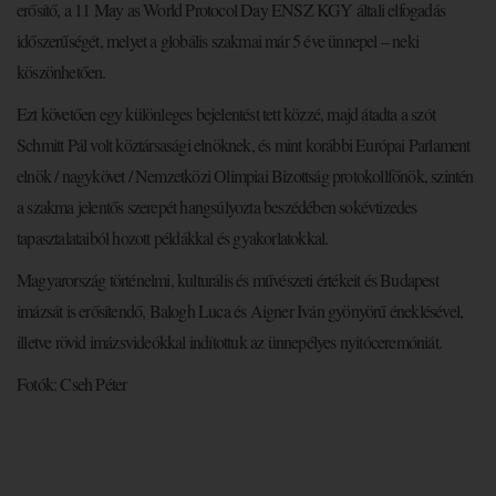
erősítő, a 11 May as World Protocol Day ENSZ KGY általi elfogadás
időszerűségét, melyet a globális szakmai már 5 éve ünnepel – neki
köszönhetően.
Ezt követően egy különleges bejelentést tett közzé, majd átadta a szót
Schmitt Pál volt köztársasági elnöknek, és mint korábbi Európai Parlament
elnök / nagykövet / Nemzetközi Olimpiai Bizottság protokollfőnök, szintén
a szakma jelentős szerepét hangsúlyozta beszédében sokévtizedes
tapasztalataiból hozott példákkal és gyakorlatokkal.
Magyarország történelmi, kulturális és művészeti értékeit és Budapest
imázsát is erősítendő, Balogh Luca és Aigner Iván gyönyörű éneklésével,
illetve rövid imázsvideókkal indítottuk az ünnepélyes nyitóceremóniát.
Fotók: Cseh Péter