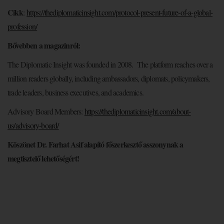
Cikk
:
https://thediplomaticinsight.com/protocol-present-future-of-a-global-
profession/
Bővebben a magazinról:
The Diplomatic Insight was founded in 2008. The platform reaches over a
million readers globally, including ambassadors, diplomats, policymakers,
trade leaders, business executives, and academics.
Advisory Board Members:
https://thediplomaticinsight.com/about-
us/advisory-board/
Köszönet Dr. Farhat Asif alapító főszerkesztő asszonynak a
megtisztelő lehetőségért!