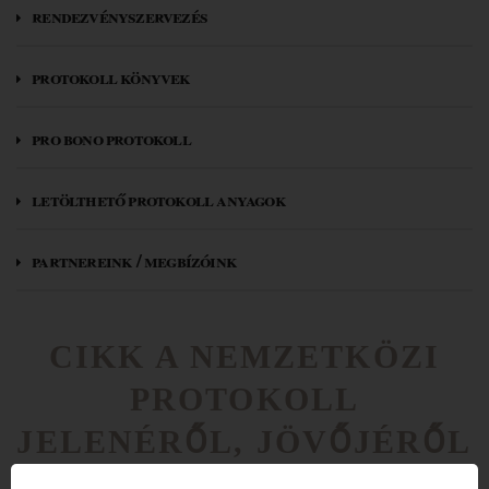
rendezvényszervezés
protokoll könyvek
pro bono protokoll
letölthető protokoll anyagok
partnereink / megbízóink
CIKK A NEMZETKÖZI
PROTOKOLL
JELENÉRŐL, JÖVŐJÉRŐL