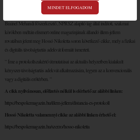
2020. november 22.
MINDET ELFOGADOM
A professzionális vizuális kommunikáció és öltözködés szakemberének,
Brainel Mehandi főszerkesztő, NPRSZ alapító tag által indított, szakmai
körökben méltán elismert online magazinjának állandó illem-jellem
rovatában jelent meg
Hossó
Nikoletta soron következő cikke, mely a fizikai
és digitális távolságtartás adekvát formáit ismerteti.
” Íme a protokollszakértő útmutatásai az aktuális helyzetben kialakult
kényszer-távolságtartás adekvát alkalmazására, legyen az a konvencionális
vagy a digitális erőtérben. ”
A cikk nyilvánosan, előfizetés nélkül is elérhető az alábbi linken:
https://bespokemagazin.hu/
illem-jellem/distancia-es-
protokoll
Hossó
Nikoletta valamennyi cikke az alábbi linken érhető el:
https://bespokemagazin.hu/
szerzo/
hosso
-nikoletta