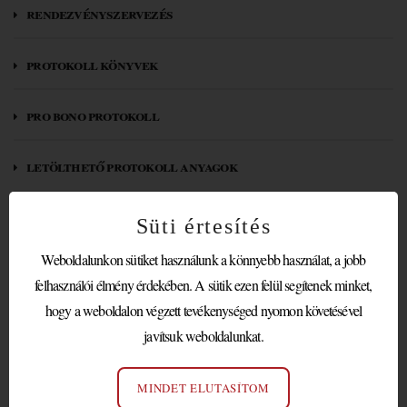
rendezvényszervezés
protokoll könyvek
pro bono protokoll
letölthető protokoll anyagok
partnereink / megbízóink
Süti értesítés
Weboldalunkon sütiket használunk a könnyebb használat, a jobb
felhasználói élmény érdekében. A sütik ezen felül segítenek minket,
DISTANCIA ÉS
hogy a weboldalon végzett tevékenységed nyomon követésével
PROTOKOLL
javítsuk weboldalunkat.
Újabb szakmai cikk a Bespoke Magazinban
MINDET ELUTASÍTOM