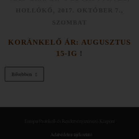
HOLLÓKŐ, 2017. OKTÓBER 7.,
SZOMBAT
KORÁNKELŐ ÁR: AUGUSZTUS
15-IG !
Bővebben
Európai Protokoll- és Rendezvényszervező Központ
Adatvédelmi tájékoztató