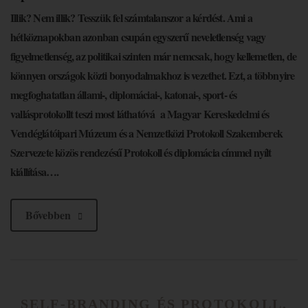
Illik? Nem illik? Tesszük fel számtalanszor a kérdést. Ami a
hétköznapokban azonban csupán egyszerű neveletlenség vagy
figyelmetlenség, az politikai szinten már nemcsak, hogy kellemetlen, de
könnyen országok közti bonyodalmakhoz is vezethet. Ezt, a többnyire
megfoghatatlan állami-, diplomáciai-, katonai-, sport- és
vallásprotokollt teszi most láthatóvá a Magyar Kereskedelmi és
Vendéglátóipari Múzeum és a Nemzetközi Protokoll Szakemberek
Szervezete közös rendezésű Protokoll és diplomácia címmel nyílt
kiállítása….
Bővebben
SELF-BRANDING ÉS PROTOKOLL,