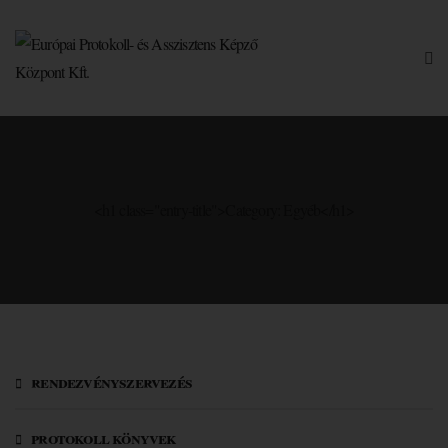
<h1 class="entry-title">Category: Egyéb</h1>
rendezvényszervezés
protokoll könyvek