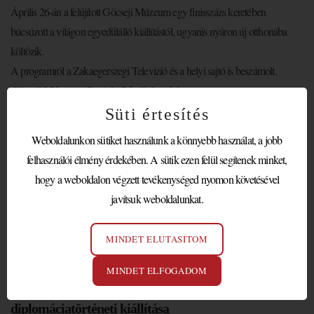
Április 26-án a felújított Göcseji Múzeum egy finisszázs keretében
búcsúzott a világon egyedülálló kiállítástól, ugyanis nyáron új otthonába
költözik.
A programról a Zakaegerszegi Televízió és a helyi sajtó is beszámolt.
Göcseji Múzeum: Protokoll és diplomácia –…
Süti értesítés
Bővebben
Weboldalunkon sütiket használunk a könnyebb használat, a jobb
felhasználói élmény érdekében. A sütik ezen felül segítenek minket,
hogy a weboldalon végzett tevékenységed nyomon követésével
javítsuk weboldalunkat.
NAGY IMRE KULACSA
MINDET ELUTASÍTOM
Láthatatlan világ
MINDET ELFOGADOM
Megnyílt hazánk első protokoll- és
diplomáciatörténeti kiállítása