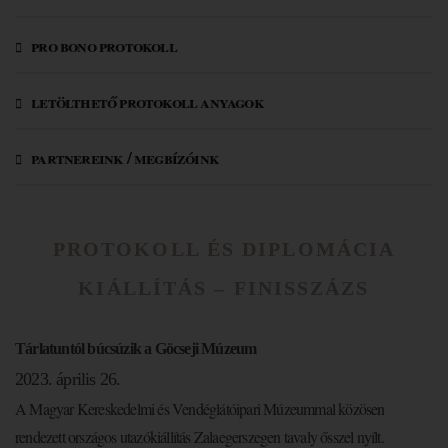
pro bono protokoll
letölthető protokoll anyagok
partnereink / megbízóink
PROTOKOLL ÉS DIPLOMÁCIA
KIÁLLÍTÁS – FINISSZÁZS
Tárlatuntól búcsúzik a Göcseji Múzeum
2023. április 26.
A Magyar Kereskedelmi és Vendéglátóipari Múzeummal közösen
rendezett országos utazókiállítás Zalaegerszegen tavaly ősszel nyílt.