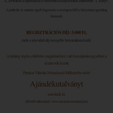
a „Protokoll a diplomácia és nemzetközi kapcsolatok hátterében” c. könyv.
A parkolás és minden egyéb fogyasztás a csomagon felül a helyszínen egyénileg
.
fizetendő
REGISZTRÁCIÓS DÍJ: 5.000 Ft,
mely a részvételi díj összegébe beszámításra kerül.
A tréning végén a tökéletes megjelenéshez való hozzájárulás jegyében a
résztvevők között
Pintácsi Viktória Nővarázsoló Műhelyébe szóló
Ajándékutalványt
sorsolunk ki.
(Bővebb információ:
www.novarazsolomuhely.hu
)