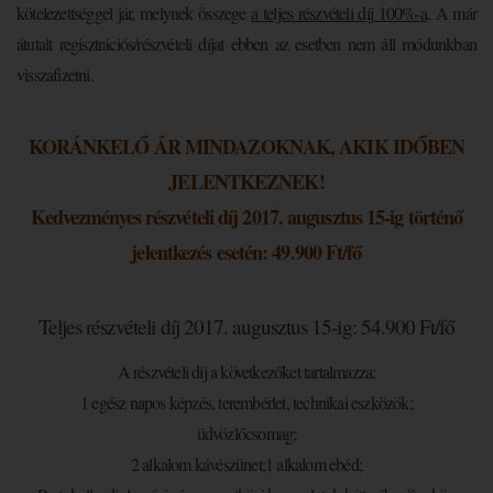
kötelezettséggel jár, melynek összege
a teljes részvételi díj 100%-a
. A már
átutalt regisztrációs/részvételi díjat ebben az esetben nem áll módunkban
visszafizetni.
KORÁNKELŐ ÁR MINDAZOKNAK, AKIK IDŐBEN
JELENTKEZNEK!
Kedvezményes részvételi díj 2017. augusztus 15-ig történő
jelentkezés esetén: 49.900 Ft/fő
Teljes részvételi díj 2017. augusztus 15-ig: 54.900 Ft/fő
A részvételi díj a következőket tartalmazza:
1 egész napos képzés, terembérlet, technikai eszközök;
üdvözlőcsomag;
2 alkalom kávészünet;1 alkalom ebéd;