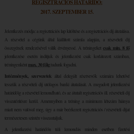
REGISZTRÁCIÓS HATÁRIDŐ:
2017. SZEPTEMBER 15.
Jelentkezés módja: a regisztrációs lap kitöltése és a regisztrációs díj átutalása.
A részvétel a cégünk által kiállított számla alapján, a részvételi díj
csak min. 8 fő
összegének rendezésével válik érvényessé. A tréningeket
jelentkezése esetén indítjuk és jelentkezést csak korlátozott számban,
max. 30 főig
tréningenként
tudunk fogadni.
Intézmények, szervezetek
által delegált résztvevők számára lehetővé
tesszük a részvételi díj utólagos banki átutalását. A megadott jelentkezési
határidőig a részvétel lemondható, és az átutalt regisztrációs ill. részvételi díj
visszatérítésre kerül. Amennyiben a tréning a minimum létszám hiánya
miatt nem valósul meg, úgy a már beérkezett regisztrációs / részvételi díjat
természetesen szintén visszautaljuk.
A jelentkezési határidőn túli lemondás minden esetben fizetési