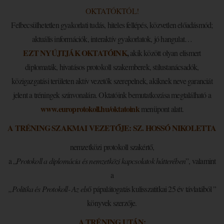
OKTATÓKTÓL!
Felbecsülhetetlen gyakorlati tudás, hiteles fellépés, közvetlen előadásmód;
aktuális információk, interaktív gyakorlatok, jó hangulat…
EZT NYÚJTJÁK OKTATÓINK
,
akik között olyan elismert
diplomaták, hivatásos protokoll szakemberek, stílustanácsadók,
közigazgatási területen aktív vezetők szerepelnek, akiknek neve garanciát
jelent a tréningek színvonalára. Oktatóink bemutatkozása megtalálható a
www.europrotokoll.hu/oktatoink
menüpont alatt.
A TRÉNING SZAKMAI VEZETŐJE: SZ. HOSSÓ NIKOLETTA
nemzetközi protokoll szakértő,
a „
Protokoll a diplomácia és nemzetközi kapcsolatok hátterében
”, valamint
a
„Politika és Protokoll- Az els
ő pápalátogatás kulisszatitkai 25 év távlatából
”
könyvek szerzője.
A TRÉNING UTÁN: