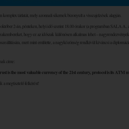
en komplex tárlatát, mely azonnali sikernek bizonyult a visszajelzések alapján.
 október 2-án, pénteken, helyi idő szerint 18.00 órakor (a programban SALA A, arg
zakembereket, hogy ez az időszak különösen alkalmas lehet – nagyrendezvények
 összeállítására, mert mint említette, a nagyközönség rendkívül kíváncsi a diplomác
nak címe:
rust is the most valuable currency of the 21st century, protocol is its ATM 
 a megtisztelő felkérést!