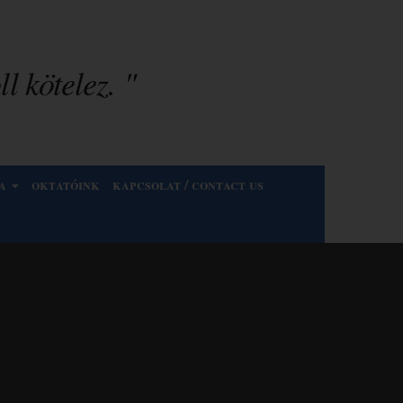
l kötelez. "
a
oktatóink
kapcsolat / contact us