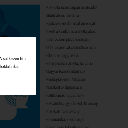
Nikoletta nem csupán az előadás
tartalmában, hanem a
bejelentkezés formájában is újat
hozott a konferencia mottójához
hűen: Zoom prezentációját a
többi előadóval ellentétben nem
otthonról, vagy irodai
 sütik ezen felül
környezetben tartotta, hanem a
boldalunkat.
Magyar Kereskedelmi és
Vendéglátóipari Múzeum
Protokoll és diplomácia
kiállításának helyszínéről
közvetítette, így a közel 30 ország
protokoll, rendezvény,
kommunikáció és image
szakembere tekinthette meg