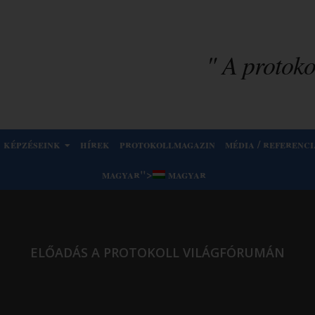
" A protokol
képzéseink
hírek
protokollmagazin
média / referenci
magyar
">
magyar
ELŐADÁS A PROTOKOLL VILÁGFÓRUMÁN