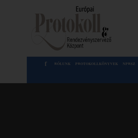
f
rólunk
protokollkönyvek
nprsz