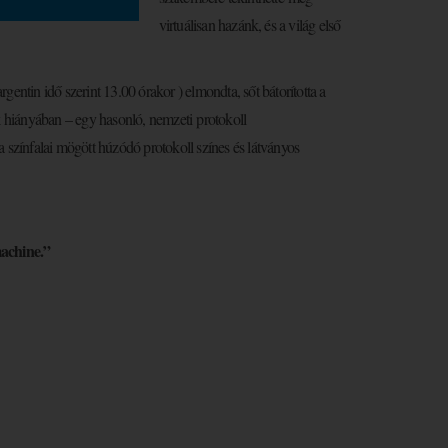
virtuálisan hazánk, és a világ első
entin idő szerint 13.00 órakor ) elmondta, sőt bátorította a
 hiányában – egy hasonló, nemzeti protokoll
ia színfalai mögött húzódó protokoll színes és látványos
machine.”