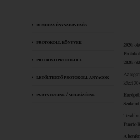
rendezvényszervezés
protokoll könyvek
2020. ok
Protokoll
pro bono protokoll
2020. ok
Az argent
letölthető protokoll anyagok
közel 30 
partnereink / megbízóink
Európábó
Szakembe
További 
Puerto R
A konfer