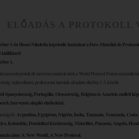
ELŐADÁS A PROTOKOLL
tóber 1-én Hossó Nikoletta képviselte hazánkat a Foro Mundial de Protocol
 kiállításról
tóber 1.
in nemzeti protokoll szervezet rendezte idén a World Protocol Forum nemzetközi kon
ország szakemberei, professzorai tartottak előadást október 1-3. között.
l Spanyolország, Portugália, Oroszország, Belgium és Ausztria mellett ké
rek Szervezete alapító elnökeként.
Argentína, Egyiptom, Nigéria, India, Tanzania, Venezuela, Costa
országok:
ico, Kolumbia, Dominikai Köztársaság, Mauritius, Panama, Angola, Hond
encia címe: A New World, A New Protocol.