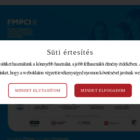
Süti értesítés
tiket használunk a könnyebb használat, a jobb felhasználói élmény érdekében. A
inket, hogy a weboldalon végzett tevékenységed nyomon követésével javítsuk we
MINDET ELUTASÍTOM
MINDET ELFOGADOM