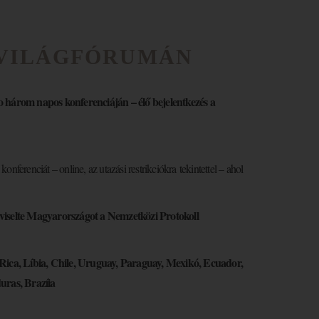
 VILÁGFÓRUMÁN
o három napos konferenciáján – élő bejelentkezés a
ferenciát – online, az utazási restrikciókra tekintettel – ahol
pviselte Magyarországot a Nemzetközi Protokoll
 Rica, Líbia, Chile, Uruguay, Paraguay, Mexikó, Ecuador,
uras, Brazíia