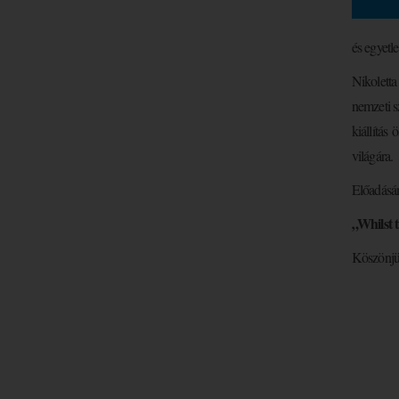
és egyetl
Nikoletta
nemzeti s
kiállítás
világára.
Előadásá
„Whilst t
Köszönjük