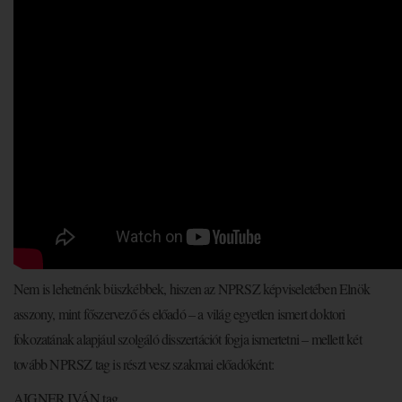
Nem is lehetnénk büszkébbek, hiszen az NPRSZ képviseletében Elnök
asszony, mint főszervező és előadó – a világ egyetlen ismert doktori
fokozatának alapjául szolgáló disszertációt fogja ismertetni – mellett két
tovább NPRSZ tag is részt vesz szakmai előadóként:
AIGNER IVÁN tag