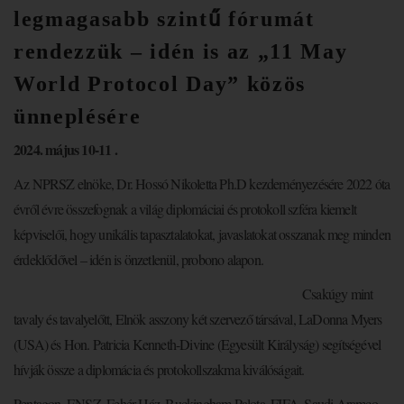
legmagasabb szintű fórumát
rendezzük – idén is az „11 May
World Protocol Day” közös
ünneplésére
2024. május 10-11 .
Az NPRSZ elnöke, Dr. Hossó Nikoletta Ph.D kezdeményezésére 2022 óta
évről évre összefognak a világ diplomáciai és protokoll szféra kiemelt
képviselői, hogy unikális tapasztalatokat, javaslatokat osszanak meg minden
érdeklődővel – idén is önzetlenül, probono alapon.
Csakúgy mint
tavaly és tavalyelőtt, Elnök asszony két szervező társával, LaDonna Myers
(USA) és Hon. Patricia Kenneth-Divine (Egyesült Királyság) segítségével
hívják össze a diplomácia és protokollszakma kiválóságait.
Pentagon, ENSZ, Fehér Ház, Buckingham Palota, FIFA, Saudi Aramco,