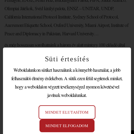
Olimpiai Játékok, Svéd királyi palota, ENSZ – UNITAR, UNDP,
California International Protocol Institute, Sydney School of Protocol,
Auersmont Etiquette School, Oxford University, Miami Airport, Institute of
Peace and Diplomacy in Pakistan, Harvard University…
és még hosszasan sorolhatnánk a három év alatt mintegy 100 előadó által
képviselt szervezet, intézményt, akik elfogadták a szervezők felkérését és
Süti értesítés
előadóként részt vettek a WORLD PROTOCOL MATTERS
Weboldalunkon sütiket használunk a könnyebb használat, a jobb
CONFERENCE rendezvényeken.
felhasználói élmény érdekében. A sütik ezen felül segítenek minket,
Idén is nagy volt az érdeklődés előadói szinten, a kétnapos konferencia
hogy a weboldalon végzett tevékenységed nyomon követésével
május 10-11 között valósul meg több szakmai meglepetéssel.
javítsuk weboldalunkat.
Az idei fórum mottója:
Diplomacy Connects – Protocol Unites
MINDET ELUTASÍTOM
A WORLD PROTOCOL MATTERS CONFERENCE
főszervezőinek bemutatkozó videója:
MINDET ELFOGADOM