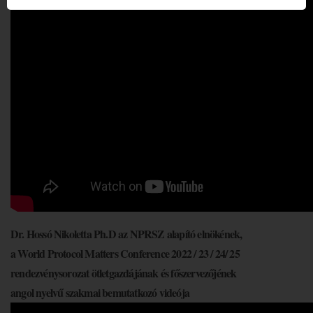
Dr. Hossó Nikoletta Ph.D az NPRSZ alapító elnökének,
a World Protocol Matters Conference 2022 / 23 / 24/ 25
rendezvénysorozat ötletgazdájának és főszervezőjének
angol nyelvű szakmai bemutatkozó videója