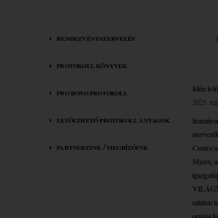
rendezvényszervezés
protokoll könyvek
Idén is 
pro bono protokoll
2025. máj
letölthető protokoll anyagok
Immáron 
szervezőt
partnereink / megbízóink
Centre o
Myers, a
igazgat
VILÁGNAP
szinten 
ország ké