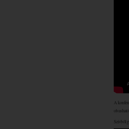
A konfere
olvashat
Szívből gr