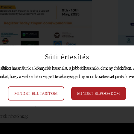
Buckingham Palota, F
Süti értesítés
c Studies, UNITAR, Paris 2024, Atlétikai Világbajnokság, Pentagon, Szilícium
tiket használunk a könnyebb használat, a jobb felhasználói élmény érdekében. A
ek a szakemberek képviseletében és / vagy prezentációjában.
inket, hogy a weboldalon végzett tevékenységed nyomon követésével javítsuk we
térítésmentes
vény idén is
volt, a szervezők ezzel járulnak hozzá a protokollsza
jához az ENSZ Fenntarthatósági Fejlődési Célokkal összhangban.
MINDET ELUTASÍTOM
MINDET ELFOGADOM
ODE TO PROTOCOL
ényen bemutatták Dr. Hossó Nikoletta által írt
c. himn
Dr. Yewande Austin, aki a videó vizuális elemeit is összeállította.
tt tekinthető meg: