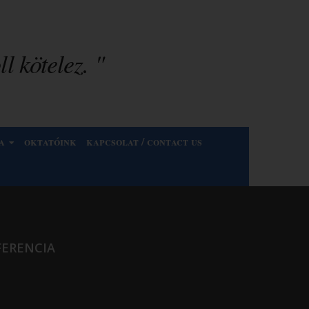
l kötelez. "
a
oktatóink
kapcsolat / contact us
FERENCIA