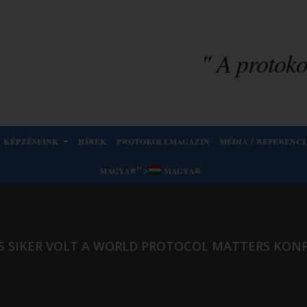
" A protokol
képzéseink
hírek
protokollmagazin
média / referenci
magyar
">
magyar
S SIKER VOLT A WORLD PROTOCOL MATTERS KON