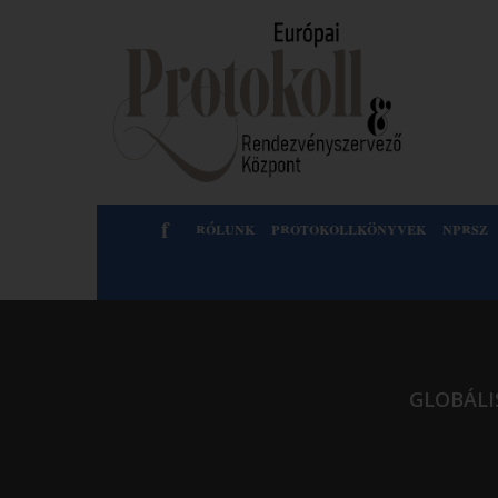
f
rólunk
protokollkönyvek
nprsz
GLOBÁLI