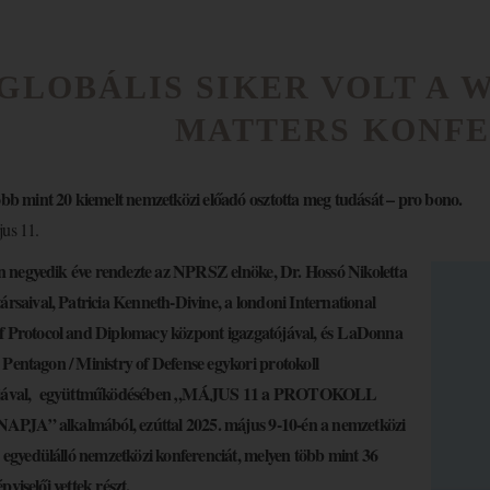
GLOBÁLIS SIKER VOLT A
MATTERS KONFE
több mint 20 kiemelt nemzetközi előadó osztotta meg tudását – pro bono.
us 11.
negyedik éve rendezte az NPRSZ elnöke, Dr. Hossó Nikoletta
ársaival, Patricia Kenneth-Divine, a londoni International
f Protocol and Diplomacy központ igazgatójával, és LaDonna
 Pentagon / Ministry of Defense egykori protokoll
ójával, együttműködésében „MÁJUS 11 a PROTOKOLL
JA” alkalmából, ezúttal 2025. május 9-10-én a nemzetközi
is egyedülálló nemzetközi konferenciát, melyen több mint 36
pviselői vettek részt.