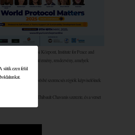
ehér Ház, ENSZ Bécsi Központ, Institute for Peace and
-völgy – csak néhány intézmény, rendezvény, amelyek
 sütik ezen felül
boldalunkat.
kma fejlődéséhez és a kevésbé szerencsés régiók képviselőinek
uszt, melynek zenéjét Thibault Chavanis szerezte, és a verset