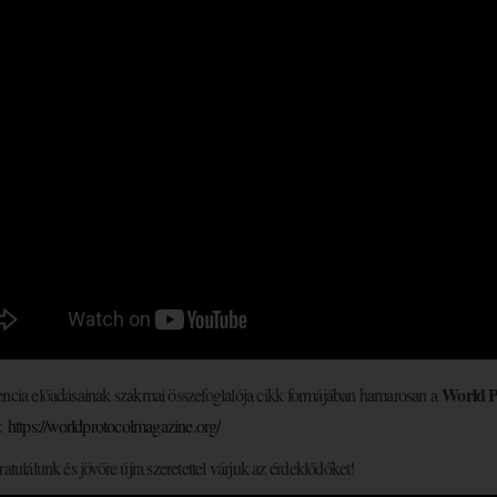
World P
ncia előadásainak szakmai összefoglalója cikk formájában hamarosan a
ó:
https://worldprotocolmagazine.org/
atulálunk és jövőre újra szeretettel várjuk az érdeklődőket!