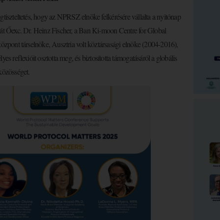
gtiszteltetés, hogy az NPRSZ elnöke felkérésére vállalta a nyitónap
át Őexc. Dr. Heinz Fischer, a Ban Ki-moon Centre for Global
központ társelnöke, Ausztria volt köztársasági elnöke (2004-2016),
yes reflexióit osztotta meg, és biztosította támogatásáról a globális
közösséget.