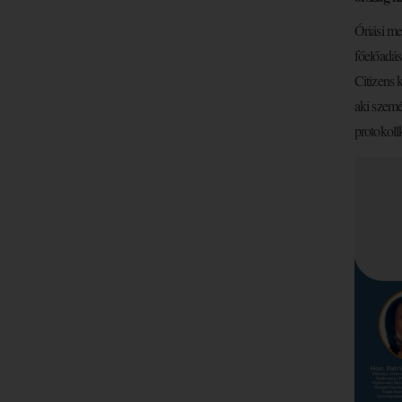
Óriási me
főelőadás
Citizens 
aki személ
protokoll