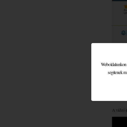
Diplomati
Weboldalunkon sü
megjelent
segítenek m
A rendez
edukáció
A rendezv
elmondta 
A videó i