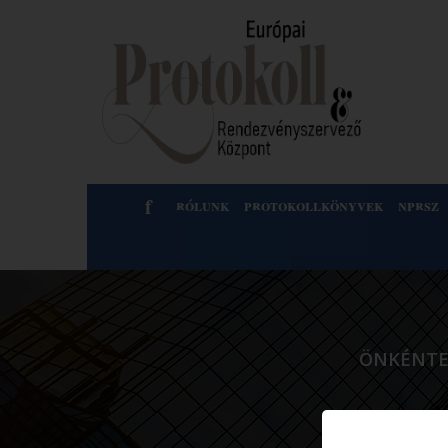
f
rólunk
protokollkönyvek
nprsz
ÖNKÉNTE