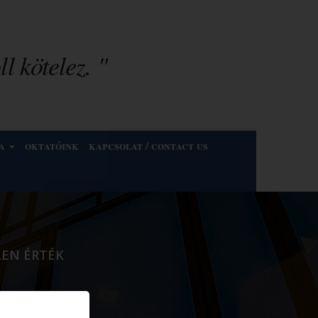
l kötelez. "
a
oktatóink
kapcsolat / contact us
EN ÉRTÉK