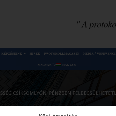
" A protokol
képzéseink
hírek
protokollmagazin
média / referenci
magyar
">
magyar
SSÉG CSÍKSOMLYÓN: PÉNZBEN FELBECSÜLHETETL