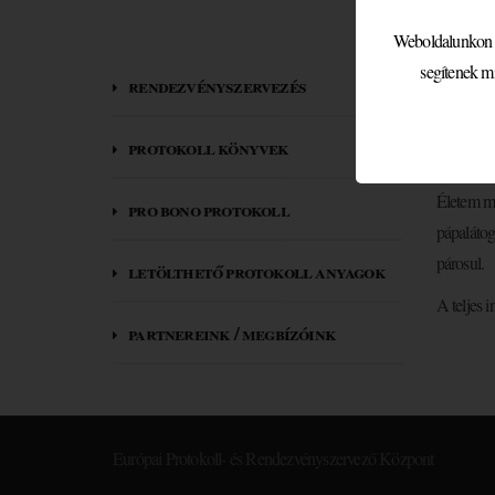
Weboldalunkon sü
segítenek m
rendezvényszervezés
protokoll könyvek
Életem me
pro bono protokoll
pápalátog
párosul.
letölthető protokoll anyagok
A teljes i
partnereink / megbízóink
Európai Protokoll- és Rendezvényszervező Központ