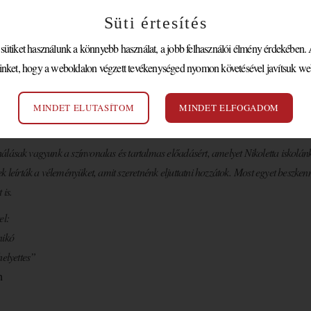
Süti értesítés
tiket használunk a könnyebb használat, a jobb felhasználói élmény érdekében. A
O BONO PROTOKOLL ELŐA
inket, hogy a weboldalon végzett tevékenységed nyomon követésével javítsuk we
GIMNÁZIUM
MINDET ELUTASÍTOM
MINDET ELFOGADOM
ikoletta!
lásak vagyunk a színvonalas és tartalmas előadásért, amelyet Nikoletta iskolánk
k leírták a véleményüket, amit szeretnénk eljuttatni hozzátok. Most egyet beszken
 is.
el:
nikó
helyettes”
n