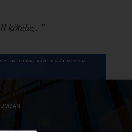
l kötelez. "
a
oktatóink
kapcsolat / contact us
ZIUMBAN