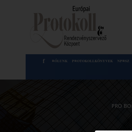
f
rólunk
protokollkönyvek
nprsz
PRO BO