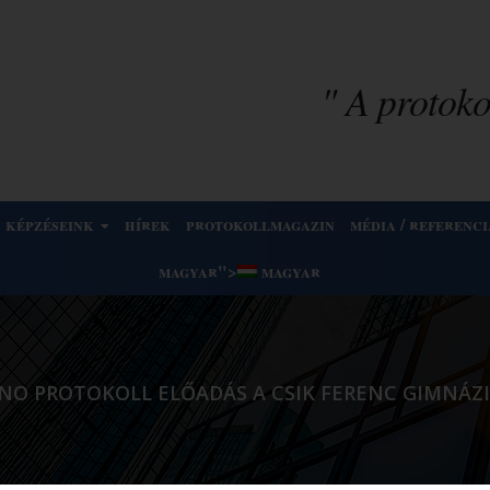
" A protokol
képzéseink
hírek
protokollmagazin
média / referenci
magyar
">
magyar
NO PROTOKOLL ELŐADÁS A CSIK FERENC GIMNÁ