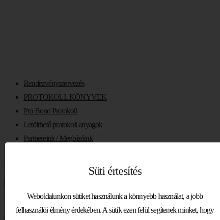
AKADÉMIÁN
Rendezvényszervezés
PROTOKOLL KÖNYVEK
Pro Bono Protokoll
Letölthető protokoll anyagok
Partnereink / Megbízóink
PROTOKOLL A VEZETŐKÉPZŐ AKADÉMIÁN
Süti értesítés
Posted by europrotokoll
In
Hírek
,
Kezdőlap
,
Szakmai előadások
0 comment
Weboldalunkon sütiket használunk a könnyebb használat, a jobb
Intenzív tréninget tartottunk az MCC-n
felhasználói élmény érdekében. A sütik ezen felül segítenek minket, hogy
2023. április 15.