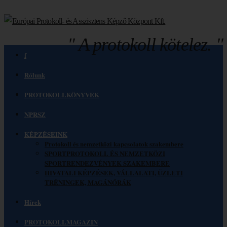
" A protokoll kötelez. "
f
Rólunk
PROTOKOLLKÖNYVEK
NPRSZ
KÉPZÉSEINK
Protokoll és nemzetközi kapcsolatok szakembere
SPORTPROTOKOLL ÉS NEMZETKÖZI
SPORTRENDEZVÉNYEK SZAKEMBERE
HIVATALI KÉPZÉSEK, VÁLLALATI, ÜZLETI
TRÉNINGEK, MAGÁNÓRÁK
Hírek
PROTOKOLLMAGAZIN