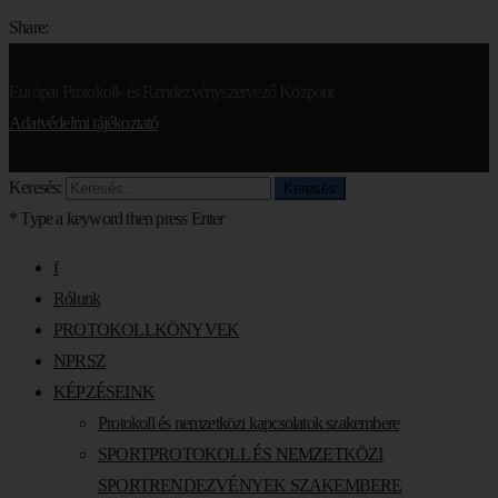
Share:
Európai Protokoll- és Rendezvényszervező Központ
Adatvédelmi tájékoztató
Keresés:
* Type a keyword then press Enter
f
Rólunk
PROTOKOLLKÖNYVEK
NPRSZ
KÉPZÉSEINK
Protokoll és nemzetközi kapcsolatok szakembere
SPORTPROTOKOLL ÉS NEMZETKÖZI
SPORTRENDEZVÉNYEK SZAKEMBERE