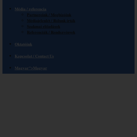
Média / referencia
Partnereink / Megbízóink
Médiajelenlét / Rólunk írták
Szakmai előadások
Referenciák / Rendezvények
Oktatóink
Kapcsolat / Contact Us
Magyar
">
Magyar
PROTOKOLL A
VEZETŐKÉPZŐ