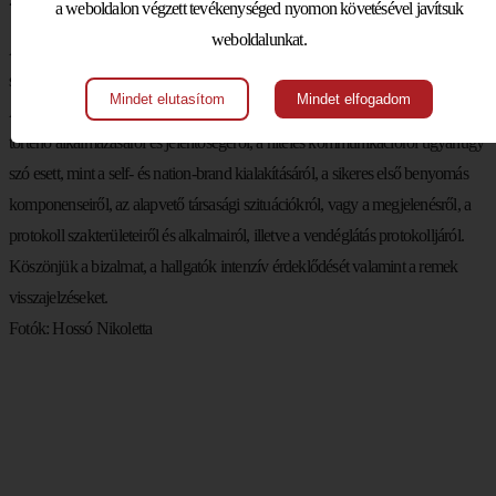
a weboldalon végzett tevékenységed nyomon követésével javítsuk
weboldalunkat.
Az MCC Vezetőképző Akadémia felkérésére áprilisban tartott interaktív
szemináriumot
Hossó
Nikoletta.
Mindet elutasítom
Mindet elfogadom
A tréningen a 21.századi protokoll szerepéről, a nemzetközi kapcsolatokban
történő alkalmazásáról és jelentőségéről, a hiteles kommunikációról ugyanúgy
szó esett, mint a self- és nation-brand kialakításáról, a sikeres első benyomás
komponenseiről, az alapvető társasági szituációkról, vagy a megjelenésről, a
protokoll szakterületeiről és alkalmairól, illetve a vendéglátás protokolljáról.
Köszönjük a bizalmat, a hallgatók intenzív érdeklődését valamint a remek
visszajelzéseket.
Fotók:
Hossó
Nikoletta