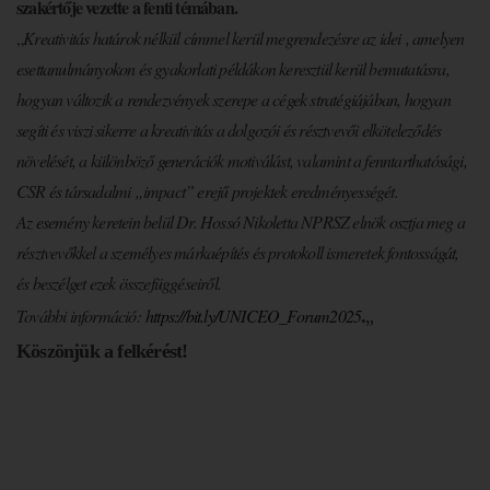
szakértője vezette a fenti témában.
„
Kreativitás határok nélkül címmel kerül megrendezésre az idei , amelyen
esettanulmányokon és gyakorlati példákon keresztül kerül bemutatásra,
hogyan változik a rendezvények szerepe a cégek stratégiájában, hogyan
segíti és viszi sikerre a kreativitás a dolgozói és résztvevői elköteleződés
növelését, a különböző generációk motiválást, valamint a fenntarthatósági,
CSR és társadalmi „impact” erejű projektek eredményességét.
Az esemény keretein belül Dr. Hossó Nikoletta NPRSZ elnök osztja meg a
résztvevőkkel a személyes márkaépítés és protokoll ismeretek fontosságát,
és beszélget ezek összefüggéseiről.
További információ
:
https://bit.ly/UNICEO_Forum2025
.
„
Köszönjük a felkérést!