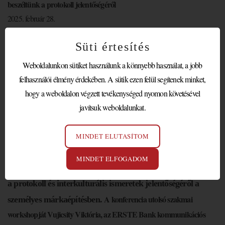
beszéltünk a protokoll jelentőségéről
2025. február 28.
A UNITED NETWORKS OF
Süti értesítés
INTERNATIONAL
Weboldalunkon sütiket használunk a könnyebb használat, a jobb
CORPORATE EVENT
felhasználói élmény érdekében. A sütik ezen felül segítenek minket,
ORGANIZERS magyarországi
hogy a weboldalon végzett tevékenységed nyomon követésével
szervezete február 28-án a
javítsuk weboldalunkat.
Marriott Budapest Hotelben
tartotta a 2025. évi éves
UNICEO Leaders Forum
szakmai
MINDET ELUTASÍTOM
konferenciáját.
MINDET ELFOGADOM
Az NPRSZ képviseletében Dr. Hossó Nikoletta elnök beszélt
a protokoll és interkulturális ismeretek jelentőségéről a
A konferencia utolsó szakmai
személyes márkaépítésben.
workshopját Vujicsity Viktória, az ERSTE Bank kommunikációs