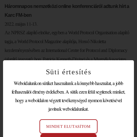
Háromnapos nemzetközi online konferenciáról adtunk hírt a
Karc FM-ben
2022. május 11-13.
Az NPRSZ alapító elnöke, egyben a World Protocol Organisation alapító
tagja, a World Protocol Magazine alapítója,
Hossó
Nikoletta
kezdeményezésében az International Centre for Protocol and Diplomacy
(alapító igazgató: hon. Patricia Kenneth-Divine) és a Myers&Associates
LLP (alapító ügyvezető: LaDonna L. Myers) közös szervezésű,
Süti értesítés
nagyszabású szakmai konferenciát rendez május 11-13 között.
Weboldalunkon sütiket használunk a könnyebb használat, a jobb
6 kontinens, több mint 30 előadó, a protokoll és diplomácia kiemelt
felhasználói élmény érdekében. A sütik ezen felül segítenek minket,
nemzetközi szereplői tartanak előadásokat hat szekcióban.
hogy a weboldalon végzett tevékenységed nyomon követésével
A rendezvény több, mint konferencia: a protokollszakma és képviselőinek
javítsuk weboldalunkat.
nemzetközi elismerését célzó „
11 May as World Protocol Day
”
kezdeményezés, valamint a
Global Protocol and Diplomacy
MINDET ELUTASÍTOM
indul.
Network
projekt is ezen rendezvény keretében