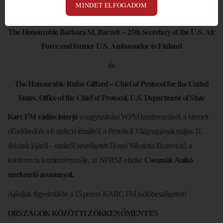
MINDET ELFOGADOM
A két főelőadó:
The Honourable Barbara M. Barrett
– 25th Secretary of the U.S. Air
Force and former U.S. Ambassador to Finland
és
The Honourable Rufus Gifford – Chief of Protocol for the United
States, Office of the Chief of Protocol, U.S. Department of State
Karc FM rádiós interjú
a nagyszabású WPM konferenciáról, a kiemelt
előadókról és a 6 szekció témáiról, a Protokoll Világnapjának május 11.
deklarációjáról – ezekről beszélgetett
Hossó
Nikoletta főszervező, a
konferencia kezdeményezője, az NPRSZ elnöke
Csesznák Anikó
szerkesztő asszonnyal.
Ajánljuk figyelmükbe a 15 perces KARC FM rádióbeszélgetést!
ORSZÁGOK KÖZÖTTI ZÖKKENŐMENTES