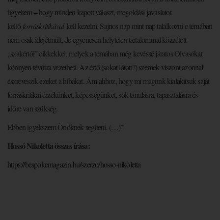
ügyeltem – hogy minden kapott választ, megoldási javaslatot
kellő
forráskritikával
kell kezelni. Sajnos nap mint nap találkozni e témában
nem csak idejétmúlt, de egyenesen helytelen tartalommal közzétett
„szakértői” cikkekkel, melyek a témában még kevéssé járatos Olvasókat
könnyen tévútra vezetheti. Az értő (sokat látott?) szemek viszont azonnal
észreveszik ezeket a hibákat. Ám ahhoz, hogy mi magunk kialakítsuk saját
forráskritikai érzékünket, képességünket, sok tanulásra, tapasztalásra és
időre van szükség.
Ebben igyekszem Önöknek segíteni. (…)”
Hossó Nikoletta összes írása:
https://bespokemagazin.hu/szerzo/hosso-nikoletta