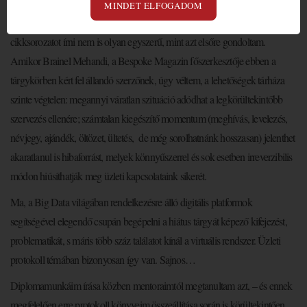
MINDET ELFOGADOM
Üzleti protokoll témában hiteles tartalmú, innovatív formátumú
cikksorozatot írni nem is olyan egyszerű, mint azt elsőre gondoltam.
Amikor Brainel Mehandi, a Bespoke Magazin főszerkesztője ebben a
tárgykörben kért fel állandó szerzőnek, úgy véltem, a lehetőségek tárháza
szinte végtelen: megannyi váratlan szituáció adódhat a legkörültekintőbb
szervezés ellenére; számtalan kiegészítő momentum (meghívás, levelezés,
névjegy, ajándék, öltözet, ültetés, de még sorolhatnánk hosszasan) jelenthet
akaratlanul is hibaforrást, melyek könnyűszerrel és sok esetben irreverzibilis
módon hiúsíthatják meg üzleti kapcsolataink sikerét.
Ma, a Big Data világában rendelkezésre álló digitális platformok
segítségével elegendő csupán begépelni a hiátus tárgyát képező kifejezést,
problematikát, s máris több száz találatot kínál a virtuális rendszer. Üzleti
protokoll témában bizonyosan így van. Sajnos…
Diplomamunkáim írása közben mentoraimtól megtanultam azt, – és ennek
megfelelően erre protokoll könyveim összeállítása során is körültekintően