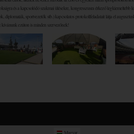
okságra és a kapcsolódó szakmai ülésekre, kongresszusra érkező legkiemeltebb kü
k, diplomaták, sportvezetők stb.) kapcsolatos protokollfeladatait látja el augusztus
t kívánunk ezúton is minden szervezőnek!
Magyar