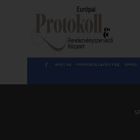
f
rólunk
protokollkönyvek
nprsz
S