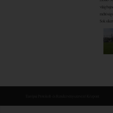
világbajn
méltóságo
Sok siker
Európai Protokoll- és Rendezvényszervező Központ