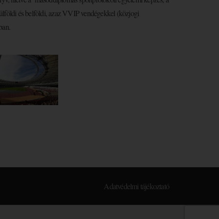
lföldi és belföldi, azaz VVIP vendégekkel (közjogi
ban.
Adatvédelmi tájékoztató