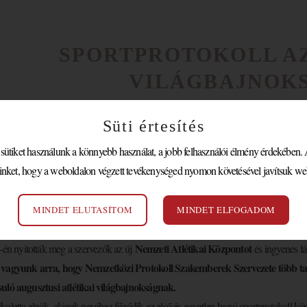
SPORTPROTOKOLL AZ
VILÁGBAJNOK
Süti értesítés
 tízezren látogattak ki az új atlétikai 
tiket használunk a könnyebb használat, a jobb felhasználói élmény érdekében. A
ius 17.
inket, hogy a weboldalon végzett tevékenységed nyomon követésével javítsuk we
t a visszaszámlálás Magyarország valaha rendezett legnagyobb sportesem
MINDET ELUTASÍTOM
MINDET ELFOGADOM
mint 60 nap és kezdődik a budapesti atlétikai világbajnokság!
Nemzeti Atlétikai Központot
-én nyitották meg a szervezők az új
és ingyenes lá
vagyunk arra, hogy Nemzetközi Protokoll Szakemberek Szervezete több tagj
uló augusztusi atlétikai világbajnokságnak.
oletta elnök, akinek nevéhez fűződik az első és egyetlen hazai sportprotokoll kö