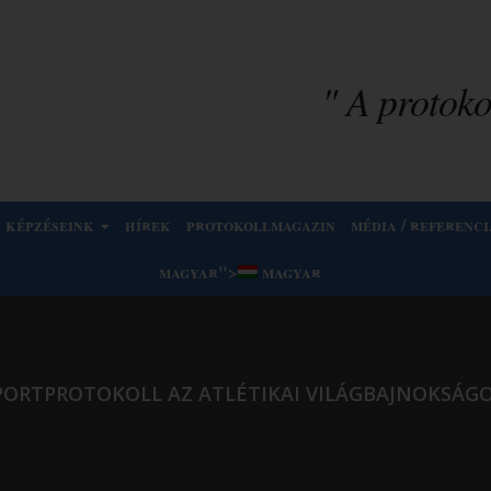
" A protokol
képzéseink
hírek
protokollmagazin
média / referenci
magyar
">
magyar
PORTPROTOKOLL AZ ATLÉTIKAI VILÁGBAJNOKSÁG