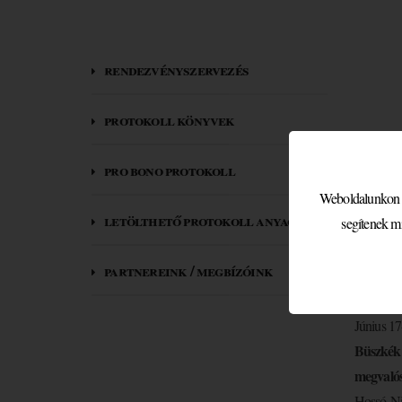
rendezvényszervezés
protokoll könyvek
Több
pro bono protokoll
Weboldalunkon sü
2023. jún
letölthető protokoll anyagok
segítenek m
Megindul
partnereink / megbízóink
Kevesebb 
Június 17
Büszkék 
megvalós
Hossó
Nik