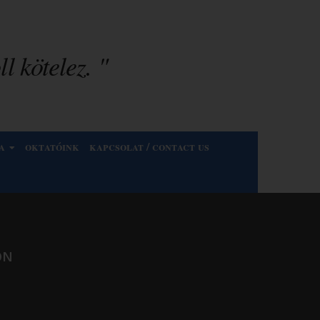
l kötelez. "
a
oktatóink
kapcsolat / contact us
ON