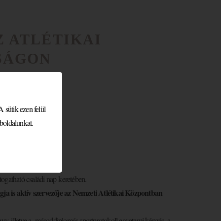
 ATLÉTIKAI
SÁGON
központba
 sütik ezen felül
boldalunkat.
ényéig!
togatható családi nap keretében.
a is aktív szervezője az Nemzeti Atlétikai Központban
nyv, illetve a másoddiplomás sportprotokoll egyetemi képzés, a