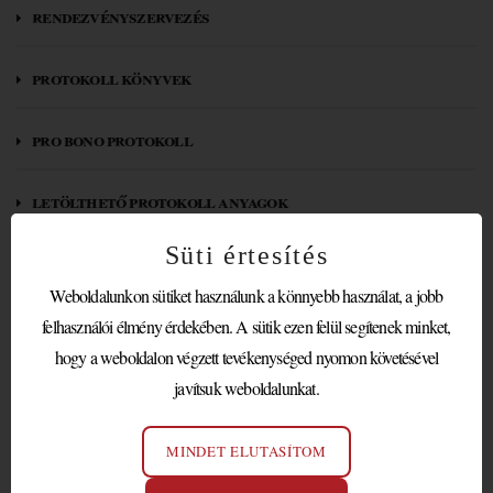
rendezvényszervezés
protokoll könyvek
pro bono protokoll
letölthető protokoll anyagok
Süti értesítés
partnereink / megbízóink
Weboldalunkon sütiket használunk a könnyebb használat, a jobb
felhasználói élmény érdekében. A sütik ezen felül segítenek minket,
SZAKMAI ELŐADÁS A
hogy a weboldalon végzett tevékenységed nyomon követésével
javítsuk weboldalunkat.
BORRENDEK ORSZÁGOS
SZÖVETSÉGE RÉSZÉRE
MINDET ELUTASÍTOM