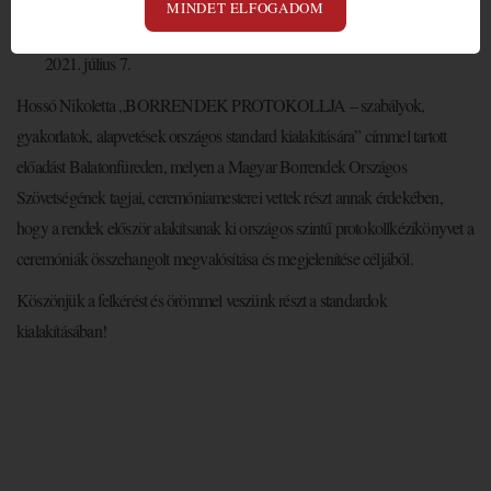
MINDET ELFOGADOM
Felkérést kaptunk a MBOSZ elnökétől protokollelőadás megtartására
július 7.
Hossó Nikoletta „BORRENDEK PROTOKOLLJA – szabályok,
gyakorlatok, alapvetések országos standard kialakítására” címmel tartott
előadást Balatonfüreden, melyen a Magyar Borrendek Országos
Szövetségének tagjai, ceremóniamesterei vettek részt annak érdekében,
hogy a rendek először alakítsanak ki országos szintű protokollkézikönyvet a
ceremóniák összehangolt megvalósítása és megjelenítése céljából.
Köszönjük a felkérést és örömmel veszünk részt a standardok
kialakításában!