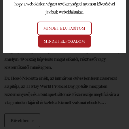
BUDAPEST SIKERÉRŐL –
hogy a weboldalon végzett tevékenységed nyomon követésével
javítsuk weboldalunkat.
ÜNNEPÉLYES MEGNYITÓ
2026. május 12.
MINDET ELUTASÍTOM
Az NPRSZ mint főszervező valósította meg azt, amit korábban más
MINDET ELFOGADOM
szervezet nem: megrendezte nemcsak hazánk, de nemzetközi szinten
is egy olyan magas szintű protokollszakmai és diplomáciai fórumot,
amelyen 49 ország képviselte magát előadói, résztvevői vagy
közreműködői minőségben.
Dr. Hossó Nikoletta elnök, az immárom ötéves konferenciasorozat
alapítója, az 11 May World Protocol Day globális mozgalom
kezdeményezője és a budapesti állomás főszervezője meghívására a
világ minden tájáról érkeztek a kiemelt szakmai előadók,…
Bővebben