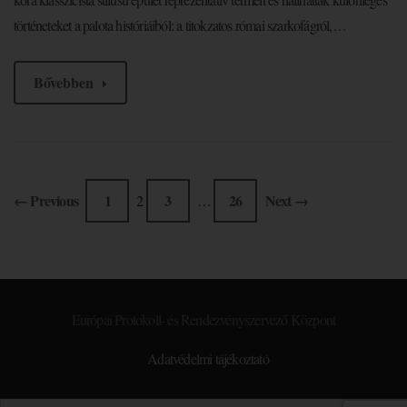
történeteket a palota históriáiból: a titokzatos római szarkofágról,…
Bővebben
← Previous
1
3
26
Next →
2
…
Európai Protokoll- és Rendezvényszervező Központ
Adatvédelmi tájékoztató