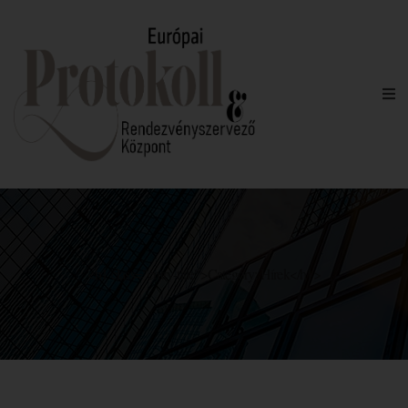
<h1 class="entry-title">Category: Hírek</h1>