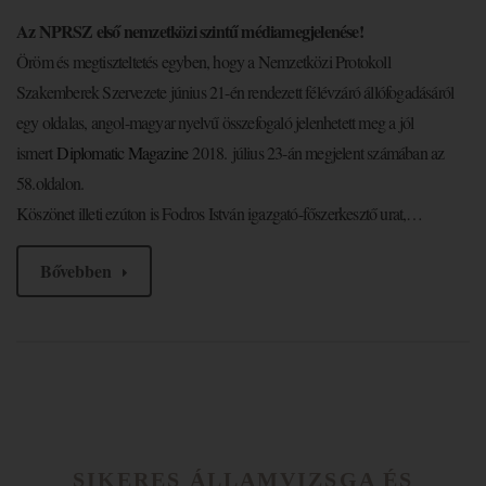
Az NPRSZ első nemzetközi szintű médiamegjelenése!
Öröm és megtiszteltetés egyben, hogy a Nemzetközi Protokoll
Szakemberek Szervezete június 21-én rendezett félévzáró állófogadásáról
egy oldalas, angol-magyar nyelvű összefogaló jelenhetett meg a jól
ismert
Diplomatic Magazine
2018. július 23-án megjelent számában az
58.oldalon.
Köszönet illeti ezúton is Fodros István igazgató-főszerkesztő urat,…
Bővebben
SIKERES ÁLLAMVIZSGA ÉS