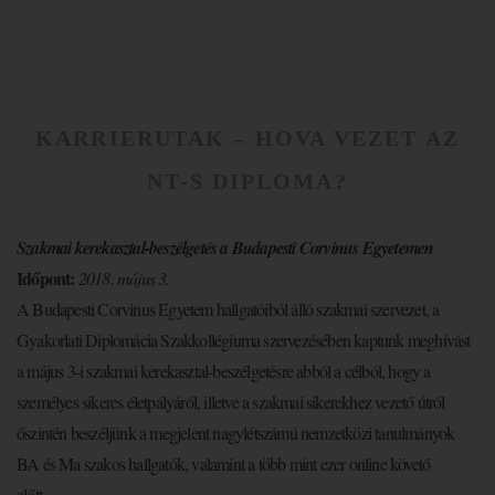
KARRIERUTAK – HOVA VEZET AZ
NT-S DIPLOMA?
Szakmai kerekasztal-beszélgetés a Budapesti Corvinus Egyetemen
Időpont:
2018. május 3.
A Budapesti Corvinus Egyetem hallgatóiból álló szakmai szervezet, a
Gyakorlati Diplomácia Szakkollégiuma szervezésében kaptunk meghívást
a május 3-i szakmai kerekasztal-beszélgetésre abból a célból, hogy a
személyes sikeres életpályáról, illetve a szakmai sikerekhez vezető útról
őszintén beszéljünk a megjelent nagylétszámú nemzetközi tanulmányok
BA és Ma szakos hallgatók, valamint a több mint ezer online követő
előtt….