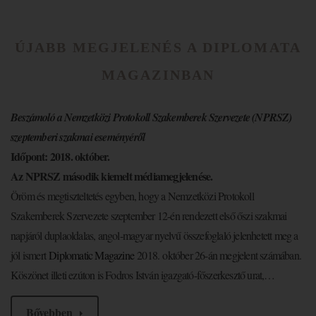
ÚJABB MEGJELENÉS A DIPLOMATA
MAGAZINBAN
Beszámoló a Nemzetközi Protokoll Szakemberek Szervezete (NPRSZ)
szeptemberi szakmai eseményéről
Időpont: 2018. október.
Az NPRSZ második kiemelt médiamegjelenése.
Öröm és megtiszteltetés egyben, hogy a Nemzetközi Protokoll
Szakemberek Szervezete szeptember 12-én rendezett első őszi szakmai
napjáról duplaoldalas, angol-magyar nyelvű összefoglaló jelenhetett meg a
jól ismert
Diplomatic Magazine
2018. október 26-án megjelent számában.
Köszönet illeti ezúton is Fodros István igazgató-főszerkesztő urat,…
Bővebben