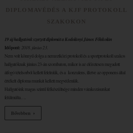
DIPLOMAVÉDÉS A KJF PROTOKOLL
SZAKOKON
19 új hallgatónk szerzett diplomát a Kodolányi János Főiskolán
Időpont:
2018. június 23.
Nem volt könnyű dolga a nemzetközi protokoll és a sportprotokoll szakos
hallgatóknak június 23-án szombaton, mikor is az előzetesen megadott
átfogó tételsorból kellett felelniük, és a konzulens, illetve az opponens által
értékelt diploma munkát kellett megvédeniük.
Hallgatóink magas szintű felkészültsége minden várakozásunkat
felülmúlta….
Bővebben