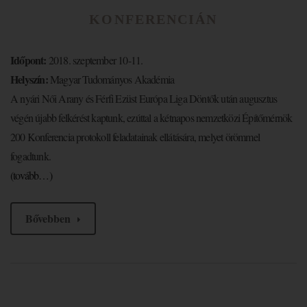
KONFERENCIÁN
Időpont:
2018. szeptember 10-11.
Helyszín:
Magyar Tudományos Akadémia
A nyári Női Arany és Férfi Ezüst Európa Liga Döntők után augusztus
végén újabb felkérést kaptunk, ezúttal a kétnapos nemzetközi Építőmérnök
200 Konferencia protokoll feladatainak ellátására, melyet örömmel
fogadtunk.
(tovább…)
Bővebben