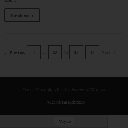
Bővebben
← Previous
1
23
25
26
Next →
…
24
Európai Protokoll- és Rendezvényszervező Központ
Adatvédelmi tájékoztató
Magyar