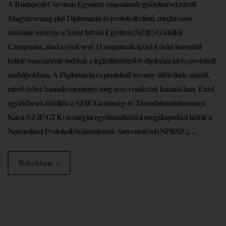
A Budapesti Corvinus Egyetem csapatának győzelmével zárult
Magyarország első Diplomácia és protokoll című, meghívásos
szakmai versenye a Szent István Egyetem (SZIE) Gödöllői
Campusán, ahol a részt vevő 11 csapatnak közel 4 órán keresztül
kellett összemérnie tudását a legkülönbözőbb diplomáciai és protokoll
szabályokban. A Diplomácia és protokoll verseny úttörőnek számít,
mivel ehhez hasonló eseményt még nem rendeztek hazánkban. Ezzel
egyidőben Gödöllőn a SZIE Gazdaság- és Társadalomtudományi
Kara (SZIE GTK) stratégiai együttműködési megállapodást kötött a
Nemzetközi Protokoll Szakemberek Szervezetével (NPRSZ),…
Bővebben