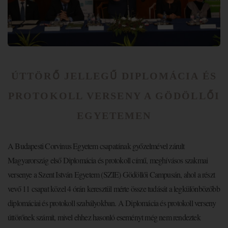
ÚTTÖRŐ JELLEGŰ DIPLOMÁCIA ÉS
PROTOKOLL VERSENY A GÖDÖLLŐI
EGYETEMEN
A Budapesti Corvinus Egyetem csapatának győzelmével zárult
Magyarország első Diplomácia és protokoll című, meghívásos szakmai
versenye a Szent István Egyetem (SZIE) Gödöllői Campusán, ahol a részt
vevő 11 csapat közel 4 órán keresztül mérte össze tudását a legkülönbözőbb
diplomáciai és protokoll szabályokban. A Diplomácia és protokoll verseny
úttörőnek számít, mivel ehhez hasonló eseményt még nem rendeztek