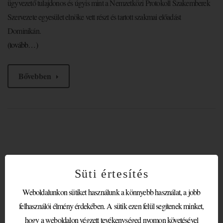
ügyvezető tulajdonos és úgyis mint a Nemzetközi Protokoll Szakemberek
Szervezete egyesület elnöke vett részt és tartott szakmai előadást
Dominikán.
(tovább…)
Bővebben
VIP PROTOKOLL A BIRKÓZÓ
Süti értesítés
VILÁGBAJNOKSÁGON
Weboldalunkon sütiket használunk a könnyebb használat, a jobb
felhasználói élmény érdekében. A sütik ezen felül segítenek minket,
hogy a weboldalon végzett tevékenységed nyomon követésével
Időpont:
2018. október 19-28.