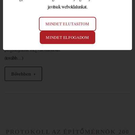
javítsuk weboldalunkat.
Helyszín:
Budapesti Sportaréna
A nagy sikerű 2013.évi felnőtt birkózó világbajnokság után a Magyar
Birkózó Szövetség idén ismét Budapesten rendezte meg a felnőtt
MINDET ELUTASÍTOM
világbajnokságot a Papp László Sportarénában, amelyen örömmel fogadtuk
MINDET ELFOGADOM
a felkérést és vettünk részt a külföldi kiemelt vendégek protokoll
programjainak megvalósításában.
(tovább…)
Bővebben
PROTOKOLL AZ ÉPÍTŐMÉRNÖK 200